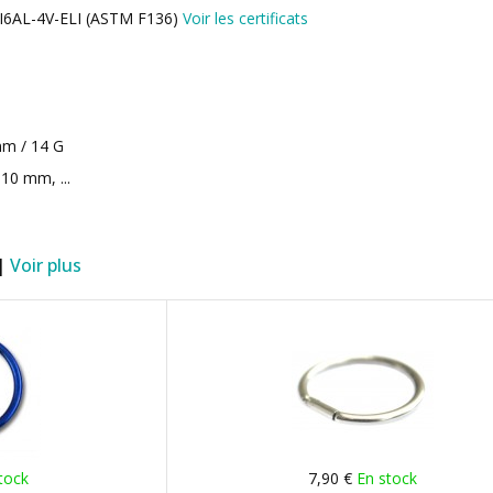
 TI6AL-4V-ELI (ASTM F136)
Voir les certificats
 mm / 14 G
10 mm, ...
 |
Voir plus
tock
7,90 €
En stock