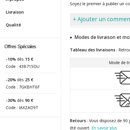
Soyez le premier à publier un c
Livraison
+ Ajouter un commen
Qualité
Modes de livraison et mo
Offres Spéciales
Tableau des livraisons
: Retro
-10%
dès
15 €
Mode de tr
Code :
43B715DU
-20%
dès
25 €
Code :
7GKBHT6F
-30%
dès
90 €
Code :
IAXZAD9T
Retours
: Vous disposez de 90 j
été ouvert.
En savoir plus