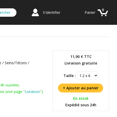
0
S'identifier
Panier
11,90 €
TTC
e / Seins/Tétons /
Livraison gratuite
Taille :
24h ouvrées.
is (voir page "
Livraison
").
En stock
Expédié sous 24h