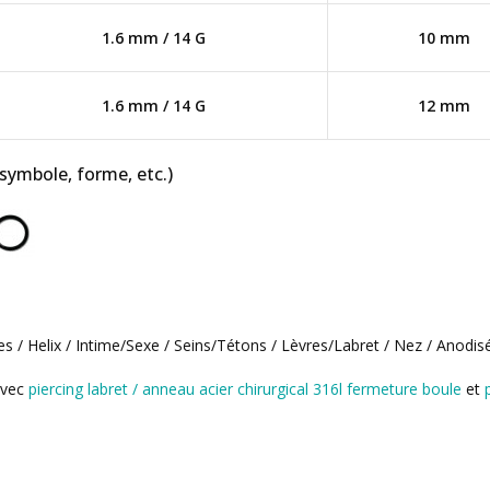
1.6 mm / 14 G
10 mm
1.6 mm / 14 G
12 mm
 symbole, forme, etc.)
es / Helix / Intime/Sexe / Seins/Tétons / Lèvres/Labret / Nez / Anodis
avec
piercing labret / anneau acier chirurgical 316l fermeture boule
et