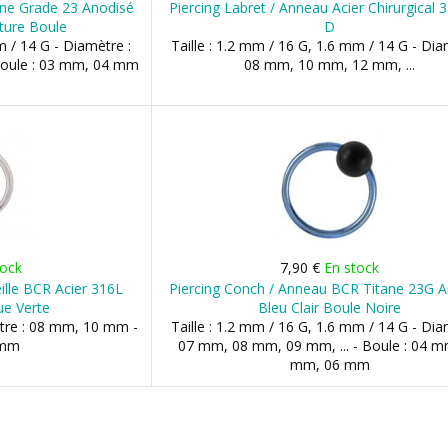
ane Grade 23 Anodisé
Piercing Labret / Anneau Acier Chirurgical 
ture Boule
D
m / 14 G - Diamètre :
Taille : 1.2 mm / 16 G, 1.6 mm / 14 G - Dia
Boule : 03 mm, 04 mm
08 mm, 10 mm, 12 mm, ...
tock
7,90 €
En stock
ille BCR Acier 316L
Piercing Conch / Anneau BCR Titane 23G 
ue Verte
Bleu Clair Boule Noire
ètre : 08 mm, 10 mm -
Taille : 1.2 mm / 16 G, 1.6 mm / 14 G - Dia
 mm
07 mm, 08 mm, 09 mm, ... - Boule : 04 m
mm, 06 mm