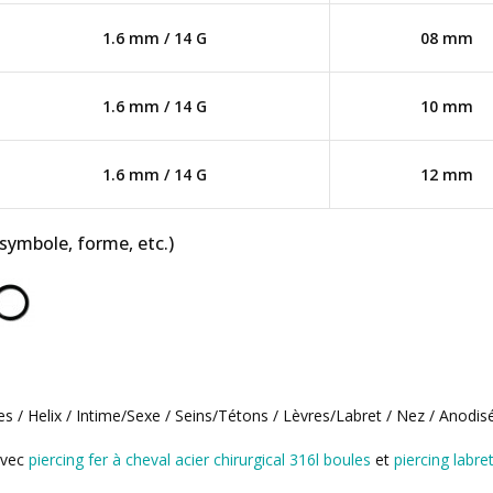
1.6 mm / 14 G
08 mm
1.6 mm / 14 G
10 mm
1.6 mm / 14 G
12 mm
 symbole, forme, etc.)
es / Helix / Intime/Sexe / Seins/Tétons / Lèvres/Labret / Nez / Anodis
avec
piercing fer à cheval acier chirurgical 316l boules
et
piercing labre