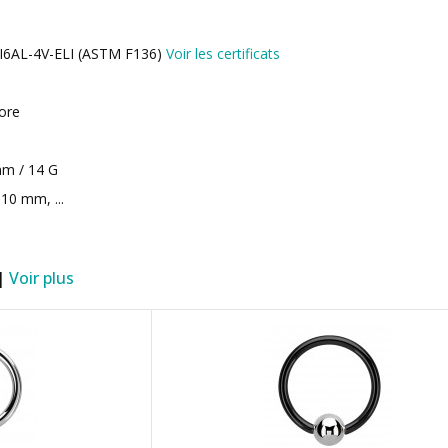
 TI6AL-4V-ELI (ASTM F136)
Voir les certificats
lore
 mm / 14 G
10 mm, ...
 |
Voir plus