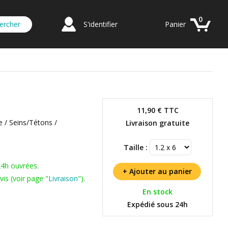
0
S'identifier
Panier
11,90 €
TTC
e / Seins/Tétons /
Livraison gratuite
Taille :
24h ouvrées.
is (voir page "
Livraison
").
En stock
Expédié sous 24h