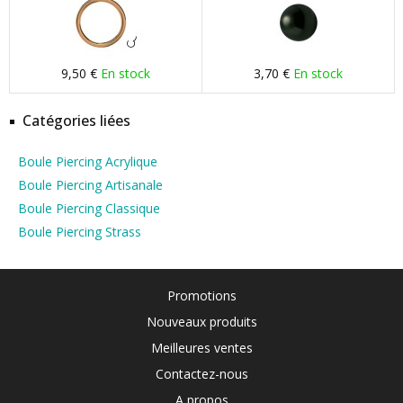
9,50 €
En stock
3,70 €
En stock
Catégories liées
Boule Piercing Acrylique
Boule Piercing Artisanale
Boule Piercing Classique
Boule Piercing Strass
Promotions
Nouveaux produits
Meilleures ventes
Contactez-nous
A propos