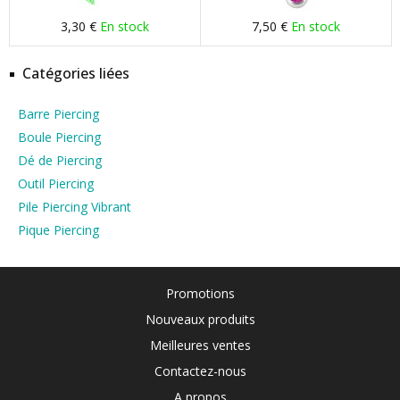
3,30 €
En stock
7,50 €
En stock
Catégories liées
Barre Piercing
Boule Piercing
Dé de Piercing
Outil Piercing
Pile Piercing Vibrant
Pique Piercing
Promotions
Nouveaux produits
Meilleures ventes
Contactez-nous
A propos