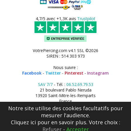
4,7/5 avec +1,3K avis
Trustpilot
VotrePiercing.com v4.1 SSL ©2026
SIREN : 514 303 973
Nous suivre :
Facebook
-
Twitter
-
Pinterest
-
Instagram
SAV 7/7
- Tél. :
06.52.69.79.53
21 boulevard Pablo Neruda
13920 Saint-Mitre-les-Remparts
France
Notre site utilise des cookies facultatifs pour
mesurer l'audience.
Cliquez ici
pour en savoir plus. Votre choix :
Refuser
-
Accepter