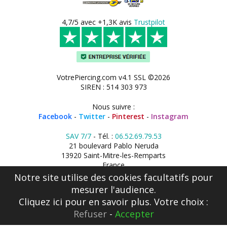
4,7/5 avec +1,3K avis
Trustpilot
VotrePiercing.com v4.1 SSL ©2026
SIREN : 514 303 973
Nous suivre :
Facebook
-
Twitter
-
Pinterest
-
Instagram
SAV 7/7
- Tél. :
06.52.69.79.53
21 boulevard Pablo Neruda
13920 Saint-Mitre-les-Remparts
France
Notre site utilise des cookies facultatifs pour
mesurer l'audience.
Cliquez ici
pour en savoir plus. Votre choix :
Refuser
-
Accepter