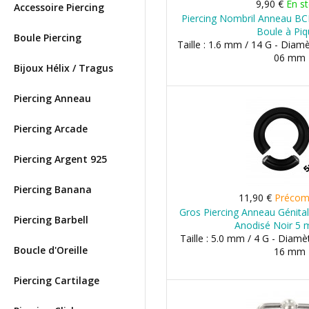
9,90 €
En s
Accessoire Piercing
Piercing Nombril Anneau BC
Boule à Pi
Boule Piercing
Taille : 1.6 mm / 14 G - Diam
06 mm
Bijoux Hélix / Tragus
Piercing Anneau
Piercing Arcade
Piercing Argent 925
Piercing Banana
11,90 €
Préco
Gros Piercing Anneau Génital
Piercing Barbell
Anodisé Noir 5 
Taille : 5.0 mm / 4 G - Diam
Boucle d'Oreille
16 mm
Piercing Cartilage