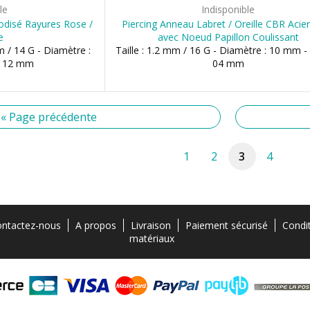
le
Indisponible
odisé Rayures Rose /
Piercing Anneau Labret / Oreille CBR Acie
e
avec Noeud Papillon Coulissant
m / 14 G - Diamètre :
Taille : 1.2 mm / 16 G - Diamètre : 10 mm -
, 12 mm
04 mm
« Page précédente
1
2
3
4
ntactez-nous
A propos
Livraison
Paiement sécurisé
Condi
matériaux