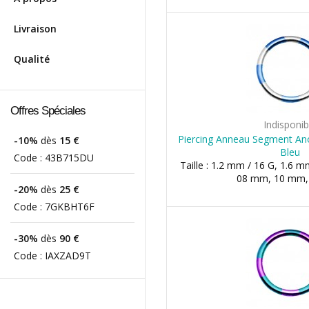
Livraison
Qualité
Offres Spéciales
Indisponib
Piercing Anneau Segment Anod
-10%
dès
15 €
Bleu
Code :
43B715DU
Taille : 1.2 mm / 16 G, 1.6 m
08 mm, 10 mm
-20%
dès
25 €
Code :
7GKBHT6F
-30%
dès
90 €
Code :
IAXZAD9T