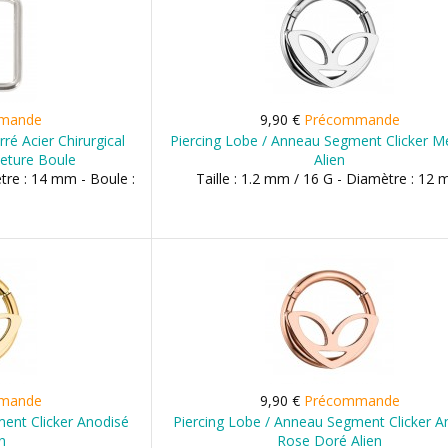
mande
9,90 €
Précommande
ré Acier Chirurgical
Piercing Lobe / Anneau Segment Clicker Mé
eture Boule
Alien
ètre : 14 mm - Boule :
Taille : 1.2 mm / 16 G - Diamètre : 12
mande
9,90 €
Précommande
ent Clicker Anodisé
Piercing Lobe / Anneau Segment Clicker A
n
Rose Doré Alien