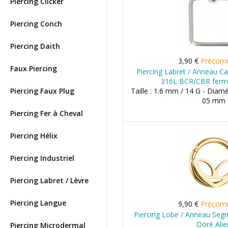
Piercing Clicker
Piercing Conch
Piercing Daith
3,90 €
Précom
Faux Piercing
Piercing Labret / Anneau Car
316L BCR/CBR ferm
Piercing Faux Plug
Taille : 1.6 mm / 14 G - Diam
05 mm
Piercing Fer à Cheval
Piercing Hélix
Piercing Industriel
Piercing Labret / Lèvre
Piercing Langue
9,90 €
Précom
Piercing Lobe / Anneau Segm
Doré Alie
Piercing Microdermal