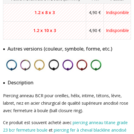
1.2 x 8 x 3
4,90 €
Indisponible
1.2 x 10 x 3
4,90 €
Indisponible
Autres versions (couleur, symbole, forme, etc.)
Description
Piercing anneau BCR pour oreilles, hélix, intime, tétons, lèvre,
labret, nez en acier chirurgical de qualité supérieure anodisé rose
avec fermeture à boule (ball closure ring).
Ce produit est souvent acheté avec
piercing anneau titane grade
23 bcr fermeture boule
et
piercing fer à cheval blackline anodisé