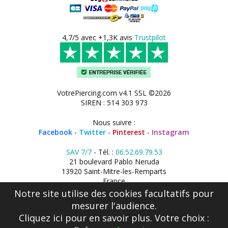
4,7/5 avec +1,3K avis
Trustpilot
VotrePiercing.com v4.1 SSL ©2026
SIREN : 514 303 973
Nous suivre :
Facebook
-
Twitter
-
Pinterest
-
Instagram
SAV 7/7
- Tél. :
06.52.69.79.53
21 boulevard Pablo Neruda
13920 Saint-Mitre-les-Remparts
France
Notre site utilise des cookies facultatifs pour
mesurer l'audience.
Cliquez ici
pour en savoir plus. Votre choix :