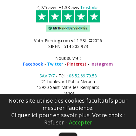
4,7/5 avec +1,3K avis
Trustpilot
VotrePiercing.com v4.1 SSL ©2026
SIREN : 514 303 973
Nous suivre :
Facebook
-
Twitter
-
Pinterest
-
Instagram
SAV 7/7
- Tél. :
06.52.69.79.53
21 boulevard Pablo Neruda
13920 Saint-Mitre-les-Remparts
France
Notre site utilise des cookies facultatifs pour
mesurer l'audience.
Cliquez ici
pour en savoir plus. Votre choix :
Refuser
-
Accepter