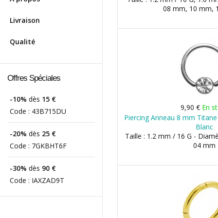
08 mm, 10 mm, 1
Livraison
Qualité
Offres Spéciales
-10%
dès
15 €
9,90 €
En s
Code :
43B715DU
Piercing Anneau 8 mm Titane
Blanc
-20%
dès
25 €
Taille : 1.2 mm / 16 G - Diam
04 mm
Code :
7GKBHT6F
-30%
dès
90 €
Code :
IAXZAD9T