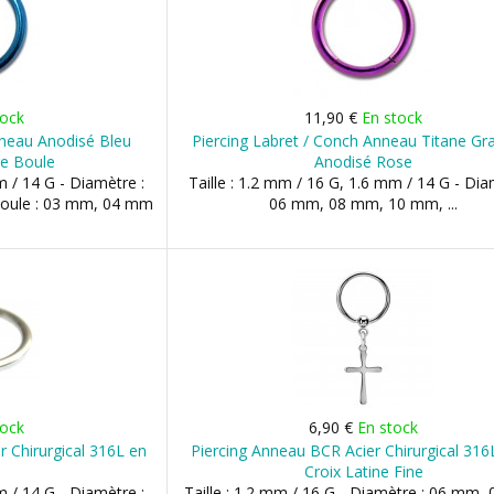
tock
11,90 €
En stock
nneau Anodisé Bleu
Piercing Labret / Conch Anneau Titane Gr
re Boule
Anodisé Rose
m / 14 G - Diamètre :
Taille : 1.2 mm / 16 G, 1.6 mm / 14 G - Dia
Boule : 03 mm, 04 mm
06 mm, 08 mm, 10 mm, ...
tock
6,90 €
En stock
r Chirurgical 316L en
Piercing Anneau BCR Acier Chirurgical 316
Croix Latine Fine
m / 14 G - Diamètre :
Taille : 1.2 mm / 16 G - Diamètre : 06 mm,