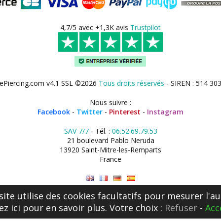
4,7/5 avec +1,3K avis
Trustpilot
ePiercing.com v4.1 SSL ©2026
Tous droits réservés
- SIREN : 514 30
Nous suivre :
Facebook
-
Twitter
-
Pinterest
-
Instagram
SAV 7/7
- Tél. :
06.52.69.79.53
21 boulevard Pablo Neruda
13920 Saint-Mitre-les-Remparts
France
site utilise des cookies facultatifs pour mesurer l'au
ez ici
pour en savoir plus. Votre choix :
Refuser
-
Acc