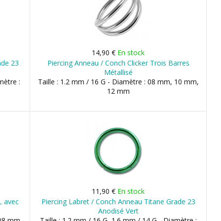
14,90 €
En stock
ade 23
Piercing Anneau / Conch Clicker Trois Barres
Métallisé
mètre :
Taille : 1.2 mm / 16 G - Diamètre : 08 mm, 10 mm,
12 mm
11,90 €
En stock
L avec
Piercing Labret / Conch Anneau Titane Grade 23
Anodisé Vert
 08 mm,
Taille : 1.2 mm / 16 G, 1.6 mm / 14 G - Diamètre :