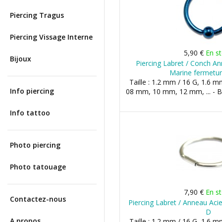
Piercing Tragus
Piercing Vissage Interne
5,90 €
En s
Bijoux
Piercing Labret / Conch A
Marine fermetu
Taille : 1.2 mm / 16 G, 1.6 m
Info piercing
08 mm, 10 mm, 12 mm, ... - 
Info tattoo
Photo piercing
Photo tatouage
7,90 €
En s
Contactez-nous
Piercing Labret / Anneau Acie
D
A propos
Taille : 1.2 mm / 16 G, 1.6 m