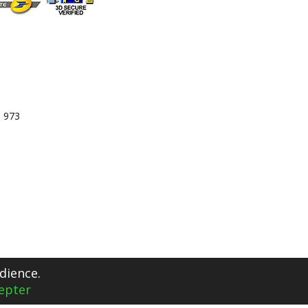
3 973
dience.
epter