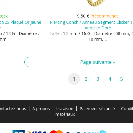
tock
9,50 €
Précommande
t 925 Plaqué Or Jaune
Piercing Conch / Anneau Segment Clicker 
e
Anodisé Doré
m / 14 G - Diamètre :
Taille : 1.2 mm / 16 G - Diamètre : 08 mm,
 mm
10 mm, ...
Page suivante »
1
2
3
4
5
ntactez-nous
A propos
Livraison
Paiement sécurisé
Condi
matériaux