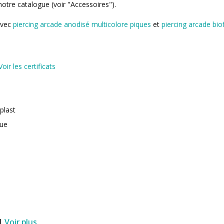
otre catalogue (voir "Accessoires").
avec
piercing arcade anodisé multicolore piques
et
piercing arcade bio
Voir les certificats
oplast
que
 |
Voir plus