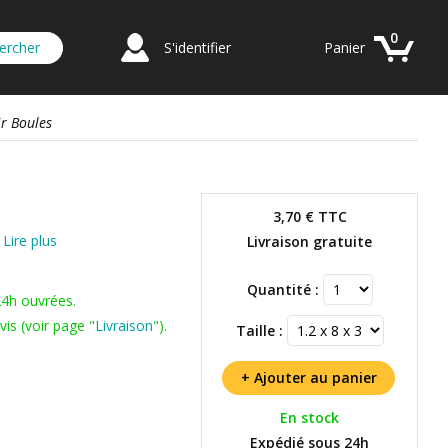
0
S'identifier
Panier
ir Boules
3,70 €
TTC
s
Lire plus
Livraison gratuite
Quantité :
24h ouvrées.
is (voir page "
Livraison
").
Taille :
En stock
Expédié sous 24h