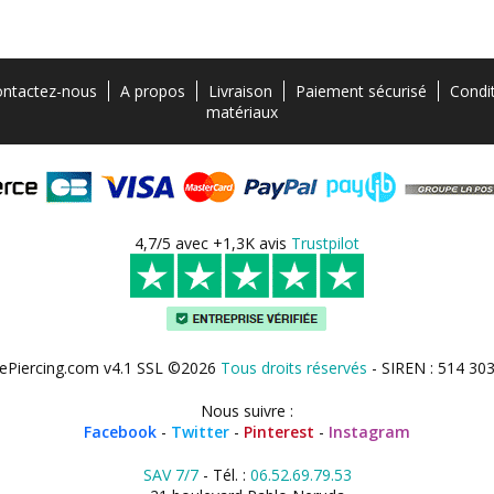
ntactez-nous
A propos
Livraison
Paiement sécurisé
Condi
matériaux
4,7/5 avec +1,3K avis
Trustpilot
ePiercing.com v4.1 SSL ©2026
Tous droits réservés
- SIREN : 514 30
Nous suivre :
Facebook
-
Twitter
-
Pinterest
-
Instagram
SAV 7/7
- Tél. :
06.52.69.79.53