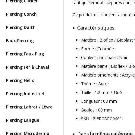
Piercing Clicker
tant qu'éléments séparés dans n
Piercing Conch
Ce produit est souvent acheté 
Piercing Daith
Caractéristiques
Matière : Bioflex / Bioplast
Faux Piercing
Forme : Courbée
Piercing Faux Plug
Couleur principale : Noir
Matière barre : Bioflex / Bi
Piercing Fer à Cheval
Matière ornements : Acryli
Piercing Hélix
Thème : Autre
Taille : 1.2 mm / 16 G
Piercing Industriel
Longueur : 08 mm
Piercing Labret / Lèvre
Boules : 03 mm
SKU : PIERCARC0461
Piercing Langue
Piercing Microdermal
Dans la même catégorie