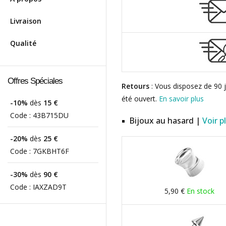
Livraison
Qualité
Offres Spéciales
Retours
: Vous disposez de 90 j
été ouvert.
En savoir plus
-10%
dès
15 €
Code :
43B715DU
Bijoux au hasard |
Voir p
-20%
dès
25 €
Code :
7GKBHT6F
-30%
dès
90 €
Code :
IAXZAD9T
5,90 €
En stock