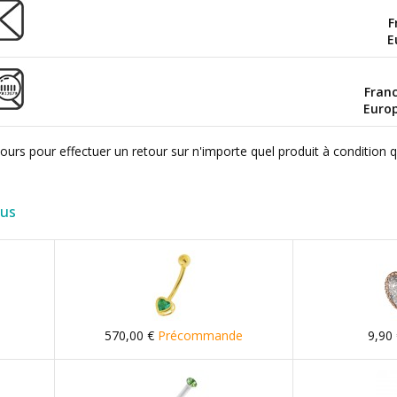
F
E
Fran
Euro
ours pour effectuer un retour sur n'importe quel produit à condition 
lus
570,00 €
Précommande
9,90