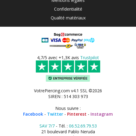
Mentions légales
Confidentialité
Qualité matériaux
4,7/5 avec +1,3K avis
Trustpilot
VotrePiercing.com v4.1 SSL ©2026
SIREN : 514 303 973
Nous suivre :
Facebook
-
Twitter
-
Pinterest
-
Instagram
SAV 7/7
- Tél. :
06.52.69.79.53
21 boulevard Pablo Neruda