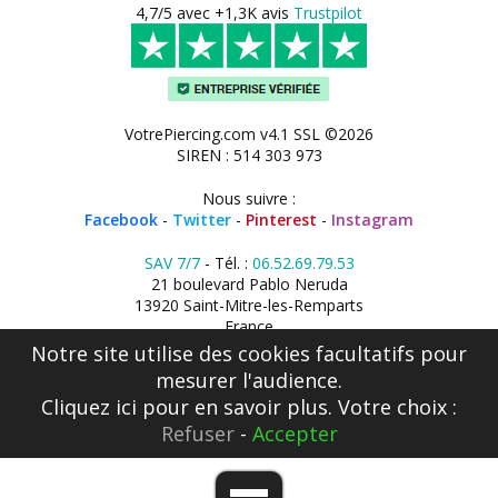
4,7/5 avec +1,3K avis
Trustpilot
VotrePiercing.com v4.1 SSL ©2026
SIREN : 514 303 973
Nous suivre :
Facebook
-
Twitter
-
Pinterest
-
Instagram
SAV 7/7
- Tél. :
06.52.69.79.53
21 boulevard Pablo Neruda
13920 Saint-Mitre-les-Remparts
France
Notre site utilise des cookies facultatifs pour
mesurer l'audience.
Cliquez ici
pour en savoir plus. Votre choix :
Refuser
-
Accepter