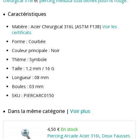
chirurgical 316l
et
piercing medusa stud bioflex push-fit rouge
.
Caractéristiques
Matière : Acier Chirurgical 316L (ASTM F138)
Voir les
certificats
Forme : Courbée
Couleur principale : Noir
Thème : Symbole
Taille : 1.2 mm / 16 G
Longueur : 08 mm
Boules : 03 mm
SKU : PIERCARC0150
Dans la même catégorie |
Voir plus
4,50 €
En stock
Piercing Arcade Acier 316L Deux Fausses