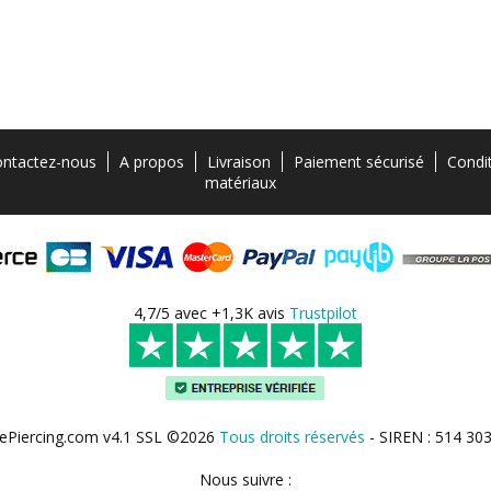
ntactez-nous
A propos
Livraison
Paiement sécurisé
Condi
matériaux
4,7/5 avec +1,3K avis
Trustpilot
ePiercing.com v4.1 SSL ©2026
Tous droits réservés
- SIREN : 514 30
Nous suivre :