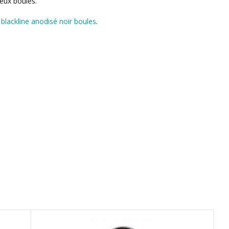
deux boules.
l blackline anodisé noir boules
.