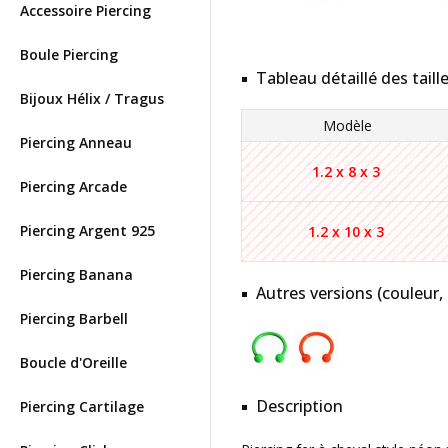
Accessoire Piercing
Boule Piercing
Tableau détaillé des taill
Bijoux Hélix / Tragus
Modèle
Piercing Anneau
1.2 x 8 x 3
Piercing Arcade
Piercing Argent 925
1.2 x 10 x 3
Piercing Banana
Autres versions (couleur,
Piercing Barbell
Boucle d'Oreille
Description
Piercing Cartilage