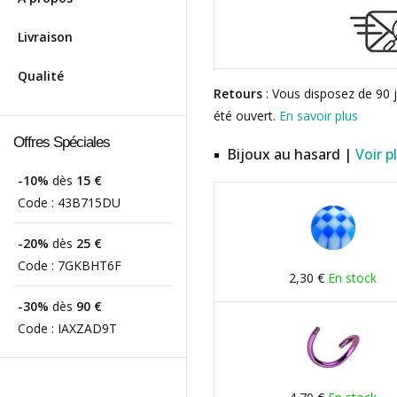
Livraison
Qualité
Retours
: Vous disposez de 90 j
été ouvert.
En savoir plus
Offres Spéciales
Bijoux au hasard |
Voir p
-10%
dès
15 €
Code :
43B715DU
-20%
dès
25 €
Code :
7GKBHT6F
2,30 €
En stock
-30%
dès
90 €
Code :
IAXZAD9T