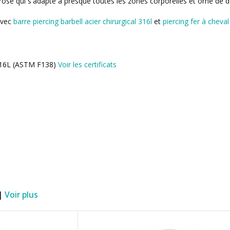
 rose qui s'adapte à presque toutes les zones corporelles et orné de 
avec
barre piercing barbell acier chirurgical 316l
et
piercing fer à cheva
l 316L (ASTM F138)
Voir les certificats
 |
Voir plus