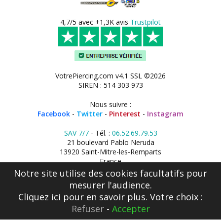
4,7/5 avec +1,3K avis
Trustpilot
VotrePiercing.com v4.1 SSL ©2026
SIREN : 514 303 973
Nous suivre :
Facebook
-
Twitter
-
Pinterest
-
Instagram
SAV 7/7
- Tél. :
06.52.69.79.53
21 boulevard Pablo Neruda
13920 Saint-Mitre-les-Remparts
France
Notre site utilise des cookies facultatifs pour
mesurer l'audience.
Cliquez ici
pour en savoir plus. Votre choix :
Refuser
-
Accepter