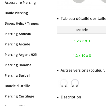
Accessoire Piercing
Boule Piercing
Tableau détaillé des taill
Bijoux Hélix / Tragus
Modèle
Piercing Anneau
1.2 x 8 x 3
Piercing Arcade
Piercing Argent 925
1.2 x 10 x 3
Piercing Banana
Autres versions (couleur,
Piercing Barbell
Boucle d'Oreille
Piercing Cartilage
Description