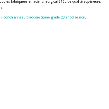
boules fabriquées en acier chirurgical 316L de qualité supérieure.
ie.
t / conch anneau blackline titane grade 23 anodisé noir
.