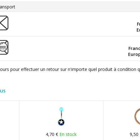
ansport
F
E
Fran
Euro
ours pour effectuer un retour sur n'importe quel produit à condition 
lus
4,70 €
En stock
9,50