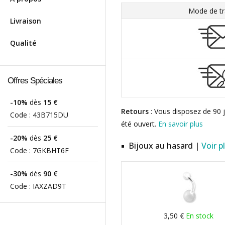
Mode de tr
Livraison
Qualité
Offres Spéciales
-10%
dès
15 €
Retours
: Vous disposez de 90 j
Code :
43B715DU
été ouvert.
En savoir plus
-20%
dès
25 €
Bijoux au hasard |
Voir p
Code :
7GKBHT6F
-30%
dès
90 €
Code :
IAXZAD9T
3,50 €
En stock