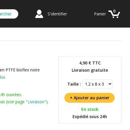
0
S'identifier
Panier
4,90 €
TTC
 en PTFE bioflex noire
Livraison gratuite
lus
Taille :
24h ouvrées.
is (voir page "
Livraison
").
En stock
Expédié sous 24h