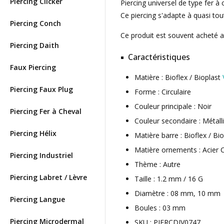
Piercing Clicker
Piercing universel de type fer à
Ce piercing s'adapte à quasi tou
Piercing Conch
Ce produit est souvent acheté 
Piercing Daith
Caractéristiques
Faux Piercing
Matière : Bioflex / Bioplast
Piercing Faux Plug
Forme : Circulaire
Couleur principale : Noir
Piercing Fer à Cheval
Couleur secondaire : Métall
Piercing Hélix
Matière barre : Bioflex / Bi
Matière ornements : Acier C
Piercing Industriel
Thème : Autre
Piercing Labret / Lèvre
Taille : 1.2 mm / 16 G
Diamètre : 08 mm, 10 mm
Piercing Langue
Boules : 03 mm
Piercing Microdermal
SKU : PIERCDIV0747