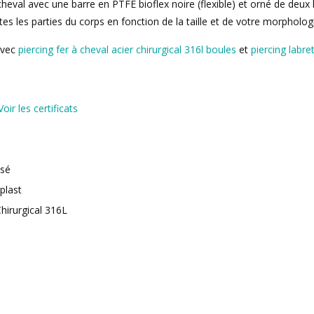
 cheval avec une barre en PTFE bioflex noire (flexible) et orné de deux 
tes les parties du corps en fonction de la taille et de votre morpholog
avec
piercing fer à cheval acier chirurgical 316l boules
et
piercing labre
Voir les certificats
isé
oplast
hirurgical 316L