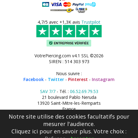
4,7/5 avec +1,3K avis
Trustpilot
VotrePiercing.com v4.1 SSL ©2026
SIREN : 514 303 973
Nous suivre :
Facebook
-
Twitter
-
Pinterest
-
Instagram
SAV 7/7
- Tél. :
06.52.69.79.53
21 boulevard Pablo Neruda
13920 Saint-Mitre-les-Remparts
France
Notre site utilise des cookies facultatifs pour
mesurer l'audience.
Cliquez ici
pour en savoir plus. Votre choix :