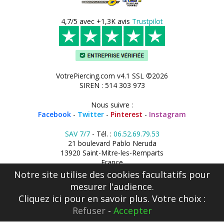
4,7/5 avec +1,3K avis
Trustpilot
VotrePiercing.com v4.1 SSL ©2026
SIREN : 514 303 973
Nous suivre :
Facebook
-
Twitter
-
Pinterest
-
Instagram
SAV 7/7
- Tél. :
06.52.69.79.53
21 boulevard Pablo Neruda
13920 Saint-Mitre-les-Remparts
France
Notre site utilise des cookies facultatifs pour
mesurer l'audience.
Cliquez ici
pour en savoir plus. Votre choix :
Refuser
-
Accepter