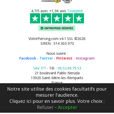
4,7/5 avec +1,3K avis
Trustpilot
VotrePiercing.com v4.1 SSL ©2026
SIREN : 514 303 973
Nous suivre :
Facebook
-
Twitter
-
Pinterest
-
Instagram
SAV 7/7
- Tél. :
06.52.69.79.53
21 boulevard Pablo Neruda
13920 Saint-Mitre-les-Remparts
France
Notre site utilise des cookies facultatifs pour
mesurer l'audience.
Cliquez ici
pour en savoir plus. Votre choix :
Refuser
-
Accepter