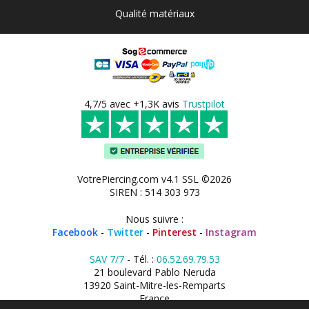
Qualité matériaux
4,7/5 avec +1,3K avis
Trustpilot
VotrePiercing.com v4.1 SSL ©2026
SIREN : 514 303 973
Nous suivre :
Facebook
-
Twitter
-
Pinterest
-
Instagram
SAV 7/7
- Tél. :
06.52.69.79.53
21 boulevard Pablo Neruda
13920 Saint-Mitre-les-Remparts
France