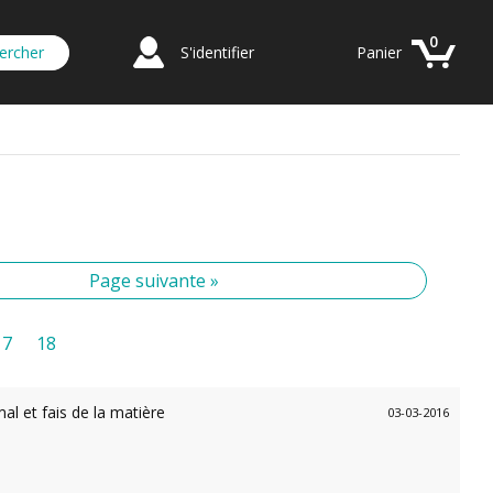
0
S'identifier
Panier
Page suivante »
17
18
al et fais de la matière
03-03-2016