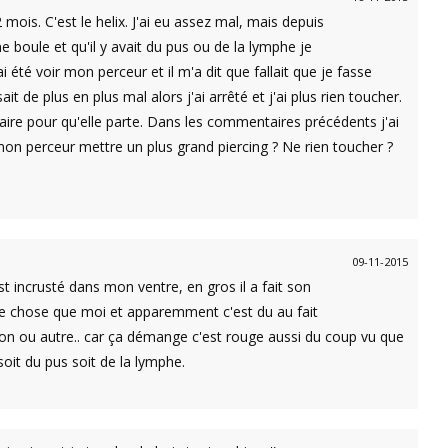
2 mois. C'est le helix. J'ai eu assez mal, mais depuis
e boule et qu'il y avait du pus ou de la lymphe je
 été voir mon perceur et il m'a dit que fallait que je fasse
t de plus en plus mal alors j'ai arrêté et j'ai plus rien toucher.
 faire pour qu'elle parte. Dans les commentaires précédents j'ai
 mon perceur mettre un plus grand piercing ? Ne rien toucher ?
09-11-2015
st incrusté dans mon ventre, en gros il a fait son
ême chose que moi et apparemment c'est du au fait
ction ou autre.. car ça démange c'est rouge aussi du coup vu que
soit du pus soit de la lymphe.