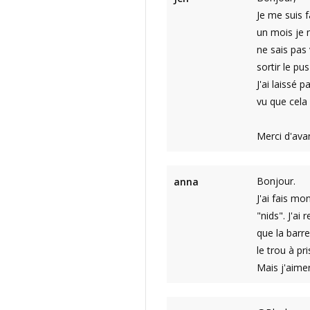
Je me suis f
un mois je n
ne sais pas 
sortir le pu
J'ai laissé 
vu que cela 
Merci d'ava
Bonjour.
anna
J'ai fais mo
"nids". J'a
que la barre
le trou à pr
Mais j'aimer