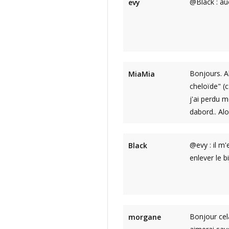
@Black : auc
evy
Bonjours. A
MiaMia
cheloïde" (c
j'ai perdu m
dabord.. Alo
@evy : il m'
Black
enlever le b
Bonjour cela
morgane