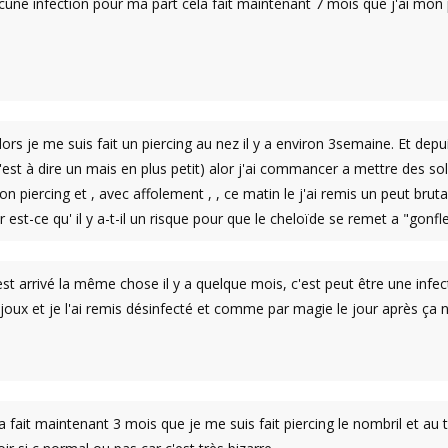
une infection pour ma part cela fait maintenant 7 mois que j'ai mon pi
lors je me suis fait un piercing au nez il y a environ 3semaine. Et de
'est à dire un mais en plus petit) alor j'ai commancer a mettre des so
on piercing et , avec affolement , , ce matin le j'ai remis un peut br
r est-ce qu' il y a-t-il un risque pour que le cheloïde se remet a "gonfle
est arrivé la même chose il y a quelque mois, c'est peut être une infec
ijoux et je l'ai remis désinfecté et comme par magie le jour après ça n
 fait maintenant 3 mois que je me suis fait piercing le nombril et au 