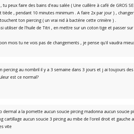
tu peux faire des bains d'eau salée ( Une cuillère à café de GROS SEL 
t tiède , pendant 10 minutes minimum . A faire 2x par jour ) , changer 
ouchent ton piercing ( un vrai nid à bactérie cette crinière ) .
i utiliser de l'huile de Titri , en mettre sur un coton tige et passer sur
 bon mois tu ne vois pas de changements , je pense qu'il vaudra mieux 
s un percing au nombril il y a 3 semaine dans 3 jours et j ai toujours d
leur est ce normal?
ro dermal a la pomette aucun soucie pircing madonna aucun soucie pi
ng cartillage aucun soucie 3 pircing au mibe de l'oreil droit et gauch
es vite