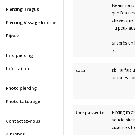
Néanmoins , 
Piercing Tragus
que l'eau es
cheveux ne t
Piercing Vissage Interne
Tu peux auss
Bijoux
Si après un
:/
Info piercing
Info tattoo
slt j ai fai
sasa
aucunes dou
Photo piercing
Photo tatouage
Pircing mic
Une passente
soucie pirci
Contactez-nous
cicatrices tr
A propos