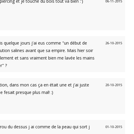
ercing et je touche du bois tout va bien :')
06-11-2015
puis quelque jours j'ai eus comme "un début de
26-10-2015
lution salines avant que sa empire. Mais hier soir
utalement et sans vraiment bien me lavée les mains
r" ?
tion, dans mon cas ça en était une et j'ai juste
20-10-2015
e fesait presque plus mal! :)
trou du dessus j ai comme de la peau qui sort j
01-10-2015