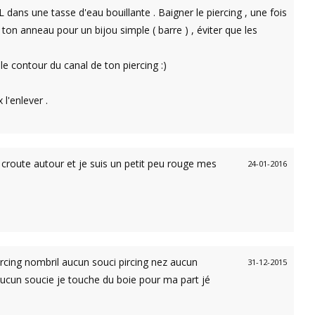
dans une tasse d'eau bouillante . Baigner le piercing , une fois
ton anneau pour un bijou simple ( barre ) , éviter que les
 le contour du canal de ton piercing :)
l'enlever .
es croute autour et je suis un petit peu rouge mes
24-01-2016
rcing nombril aucun souci pircing nez aucun
31-12-2015
e aucun soucie je touche du boie pour ma part jé