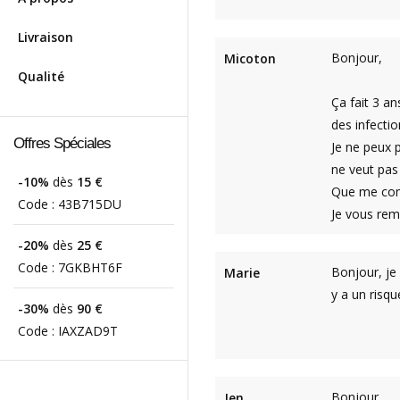
Livraison
Bonjour,
Micoton
Qualité
Ça fait 3 an
des infecti
Offres Spéciales
Je ne peux p
ne veut pas
-10%
dès
15 €
Que me cons
Code :
43B715DU
Je vous rem
-20%
dès
25 €
Code :
7GKBHT6F
Bonjour, je 
Marie
y a un risqu
-30%
dès
90 €
Code :
IAXZAD9T
Bonjour,
Jen