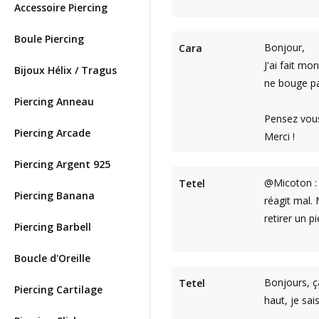
Accessoire Piercing
Boule Piercing
Bonjour,
Cara
J'ai fait mo
Bijoux Hélix / Tragus
ne bouge pa
Piercing Anneau
Pensez vous
Piercing Arcade
Merci !
Piercing Argent 925
@Micoton : 
Tetel
Piercing Banana
réagit mal. 
retirer un p
Piercing Barbell
Boucle d'Oreille
Bonjours, ça
Tetel
Piercing Cartilage
haut, je sa