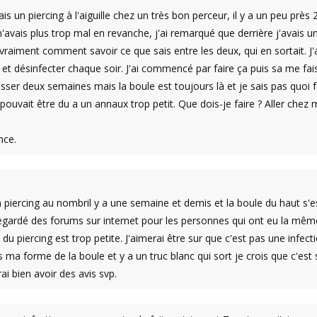
ais un piercing à l'aiguille chez un très bon perceur, il y a un peu près 
'avais plus trop mal en revanche, j'ai remarqué que derrière j'avais un
vraiment comment savoir ce que sais entre les deux, qui en sortait. J'ai
s et désinfecter chaque soir. J'ai commencé par faire ça puis sa me faisai
passer deux semaines mais la boule est toujours là et je sais pas quoi
pouvait être du a un annaux trop petit. Que dois-je faire ? Aller chez
nce.
n piercing au nombril y a une semaine et demis et la boule du haut s'e
i regardé des forums sur internet pour les personnes qui ont eu la m
 du piercing est trop petite. J'aimerai être sur que c'est pas une infe
is ma forme de la boule et y a un truc blanc qui sort je crois que c'est 
ai bien avoir des avis svp.