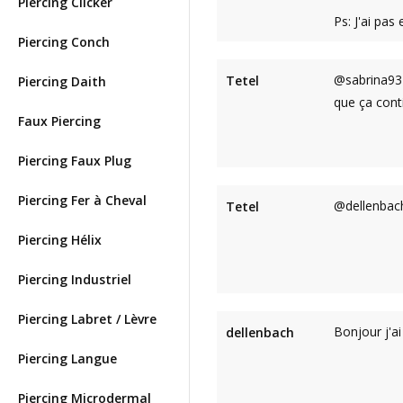
Piercing Clicker
Ps: J'ai pa
Piercing Conch
@sabrina93 :
Tetel
Piercing Daith
que ça cont
Faux Piercing
Piercing Faux Plug
Piercing Fer à Cheval
@dellenbach
Tetel
Piercing Hélix
Piercing Industriel
Piercing Labret / Lèvre
Bonjour j'a
dellenbach
Piercing Langue
Piercing Microdermal