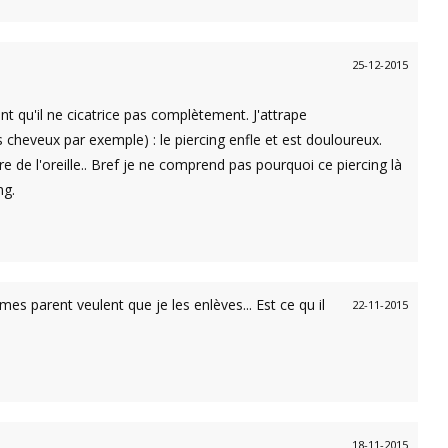
25-12-2015
nt qu'il ne cicatrice pas complètement. J'attrape
cheveux par exemple) : le piercing enfle et est douloureux.
e de l'oreille.. Bref je ne comprend pas pourquoi ce piercing là
ng.
 mes parent veulent que je les enlèves... Est ce qu il
22-11-2015
18-11-2015