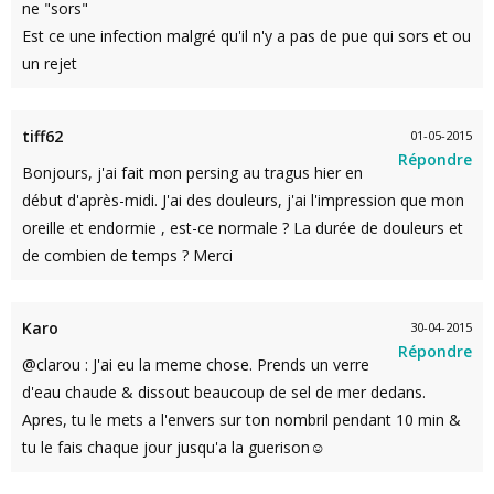
ne "sors"
Est ce une infection malgré qu'il n'y a pas de pue qui sors et ou
un rejet
tiff62
01-05-2015
Répondre
Bonjours, j'ai fait mon persing au tragus hier en
début d'après-midi. J'ai des douleurs, j'ai l'impression que mon
oreille et endormie , est-ce normale ? La durée de douleurs et
de combien de temps ? Merci
Karo
30-04-2015
Répondre
@clarou : J'ai eu la meme chose. Prends un verre
d'eau chaude & dissout beaucoup de sel de mer dedans.
Apres, tu le mets a l'envers sur ton nombril pendant 10 min &
tu le fais chaque jour jusqu'a la guerison☺