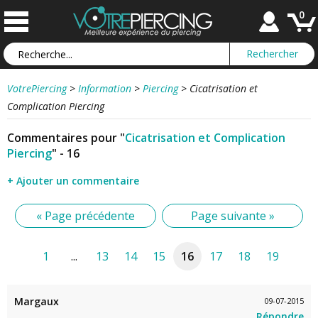
0
VotrePiercing
>
Information
>
Piercing
>
Cicatrisation et
Complication Piercing
Commentaires pour "
Cicatrisation et Complication
Piercing
" - 16
+ Ajouter un commentaire
« Page précédente
Page suivante »
1
...
13
14
15
16
17
18
19
Margaux
09-07-2015
Répondre