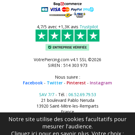
4,7/5 avec +1,3K avis
Trustpilot
VotrePiercing.com v4.1 SSL ©2026
SIREN : 514 303 973
Nous suivre :
Facebook
-
Twitter
-
Pinterest
-
Instagram
SAV 7/7
- Tél. :
06.52.69.79.53
21 boulevard Pablo Neruda
13920 Saint-Mitre-les-Remparts
France
Notre site utilise des cookies facultatifs pour
mesurer l'audience.
Cliquez ici
pour en savoir plus. Votre choix :