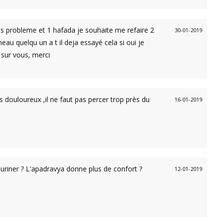
s probleme et 1 hafada je souhaite me refaire 2
30-01-2019
eau quelqu un a t il deja essayé cela si oui je
 sur vous, merci
s douloureux ,il ne faut pas percer trop près du
16-01-2019
 uriner ? L'apadravya donne plus de confort ?
12-01-2019