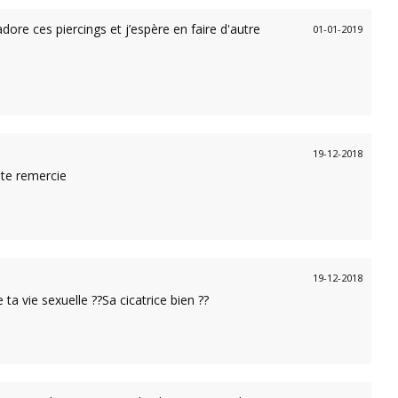
dore ces piercings et j’espère en faire d'autre
01-01-2019
19-12-2018
te remercie
19-12-2018
ta vie sexuelle ??Sa cicatrice bien ??