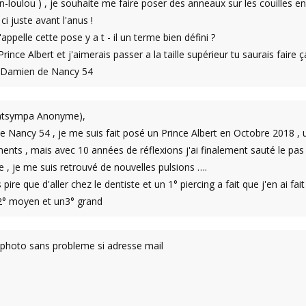
an-loulou ) , je souhaite me faire poser des anneaux sur les couilles en
ci juste avant l'anus !
pelle cette pose y a t - il un terme bien défini ?
 Prince Albert et j'aimerais passer a la taille supérieur tu saurais faire ç
i Damien de Nancy 54
hatsympa Anonyme),
de Nancy 54 , je me suis fait posé un Prince Albert en Octobre 2018 ,
nts , mais avec 10 années de réflexions j'ai finalement sauté le pas ,
e , je me suis retrouvé de nouvelles pulsions ….
 pire que d'aller chez le dentiste et un 1° piercing a fait que j'en ai fa
2° moyen et un3° grand
e photo sans probleme si adresse mail