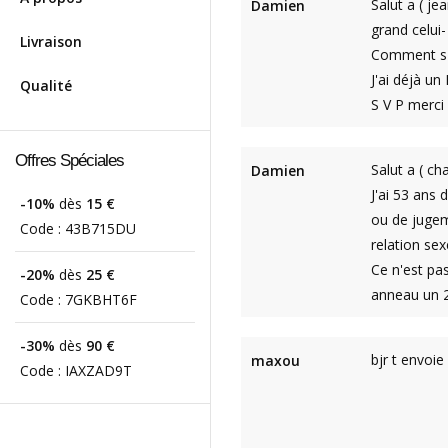
Salut a ( je
Damien
grand celui- 
Livraison
Comment s'ap
J'ai déjà un
Qualité
S V P merc
Offres Spéciales
Salut a ( c
Damien
J'ai 53 ans 
-10%
dès
15 €
ou de jugeme
Code :
43B715DU
relation sex
Ce n'est pas
-20%
dès
25 €
anneau un 
Code :
7GKBHT6F
-30%
dès
90 €
bjr t envoi
maxou
Code :
IAXZAD9T