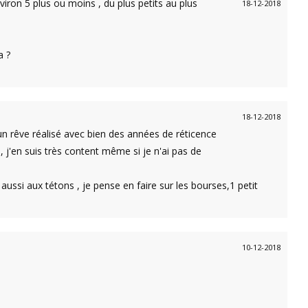
viron 5 plus ou moins , du plus petits au plus
18-12-2018
a ?
18-12-2018
 un rêve réalisé avec bien des années de réticence
 j'en suis très content même si je n'ai pas de
it aussi aux tétons , je pense en faire sur les bourses,1 petit
10-12-2018