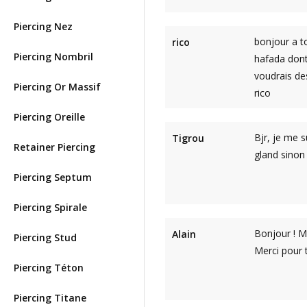
Piercing Nez
bonjour a t
rico
Piercing Nombril
hafada dont 
voudrais des
Piercing Or Massif
rico
Piercing Oreille
Bjr, je me s
Tigrou
Retainer Piercing
gland sinon 
Piercing Septum
Piercing Spirale
Bonjour ! Mo
Alain
Piercing Stud
Merci pour 
Piercing Téton
Piercing Titane