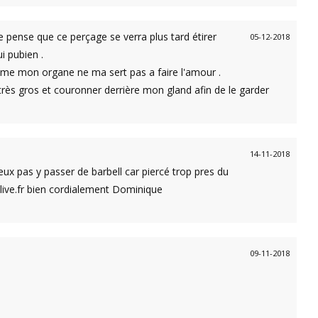
Je pense que ce perçage se verra plus tard étirer
05-12-2018
i pubien .
ime mon organe ne ma sert pas a faire l'amour .
 très gros et couronner derrière mon gland afin de le garder
14-11-2018
eux pas y passer de barbell car piercé trop pres du
@live.fr bien cordialement Dominique
09-11-2018