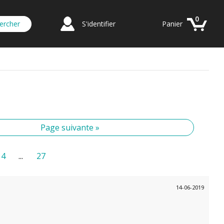
0
S'identifier
Panier
Page suivante »
14
...
27
14-06-2019