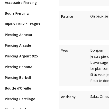
Accessoire Piercing
Boule Piercing
On peux se f
Patrice
Bijoux Hélix / Tragus
Piercing Anneau
Piercing Arcade
Bonjour
Yves
Piercing Argent 925
Je suis pier
L avantage 
Piercing Banana
Le plus comp
Si tu veux j
Piercing Barbell
Peux te don
Boucle d'Oreille
Salut. On es
Anthony
Piercing Cartilage