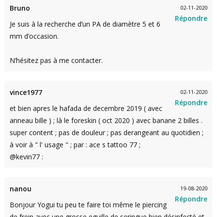
Bruno
02-11-2020
Répondre
Je suis à la recherche d’un PA de diamètre 5 et 6
mm d’occasion.
N’hésitez pas à me contacter.
vince1977
02-11-2020
Répondre
et bien apres le hafada de decembre 2019 ( avec
anneau bille ) ; là le foreskin ( oct 2020 ) avec banane 2 billes .
super content ; pas de douleur ; pas derangeant au quotidien ;
à voir à " l' usage " ; par : ace s tattoo 77 ;
@kevin77 :
nanou
19-08-2020
Répondre
Bonjour Yogui tu peu te faire toi même le piercing
de frein avec une grosse eguille de seringue bien désinfecté et