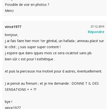
Possible de voir en photos ?
Merci
vince1977
27-12-2019
Répondre
bonjour,
j ai fais faire hier mon 1er génital, un hafada ; anneau placé sur
le côté ; j suis super super content !
j espere que dans qques mois ce sera cicatrisé sans pb.
bien sûr c est pour l esthétique .
et puis la pierceuse ma motivé pour d autres, éventuellement.
J ai pensé au frenum ; et je me demande : DONNE T IL DES
SENSATIONS + + ??
bye !
vince1977