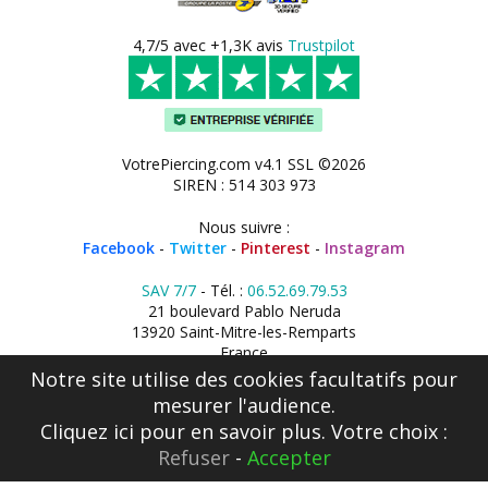
4,7/5 avec +1,3K avis
Trustpilot
VotrePiercing.com v4.1 SSL ©2026
SIREN : 514 303 973
Nous suivre :
Facebook
-
Twitter
-
Pinterest
-
Instagram
SAV 7/7
- Tél. :
06.52.69.79.53
21 boulevard Pablo Neruda
13920 Saint-Mitre-les-Remparts
France
Notre site utilise des cookies facultatifs pour
mesurer l'audience.
Cliquez ici
pour en savoir plus. Votre choix :
Refuser
-
Accepter