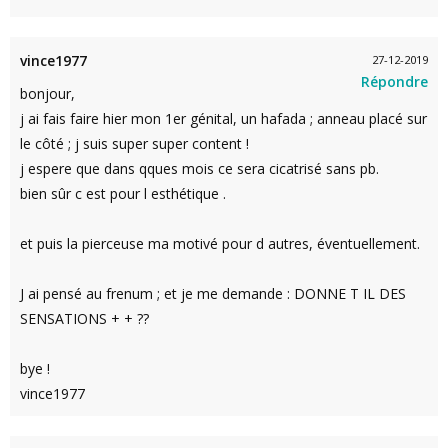
vince1977
27-12-2019
Répondre
bonjour,
j ai fais faire hier mon 1er génital, un hafada ; anneau placé sur
le côté ; j suis super super content !
j espere que dans qques mois ce sera cicatrisé sans pb.
bien sûr c est pour l esthétique .
et puis la pierceuse ma motivé pour d autres, éventuellement.
J ai pensé au frenum ; et je me demande : DONNE T IL DES
SENSATIONS + + ??
bye !
vince1977