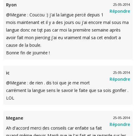
Ryon
25-05-2014
Répondre
@Megane : Coucou :) j'ai la langue percé depuis 1
mois maintenant et il y a des jours ou j'ai encore mal sous ma
langue donc ne tqt pas car moi la première semaine après
avoir fait mon piercing j'ai eu vraiment mal sa cet endort a
cause de la boule.
Bonne fin de journée !
ic
25-05-2014
Répondre
@Megane : de rien . dis toi que je me mort
carrément la langue sens le savoir le faite que sa sois gonfler .
LOL
Megane
25-05-2014
Répondre
Ah d'accord merci des conseils car enfaite sa fait
quand même depuis Mardi que je l'ai fait et je regarde sur les