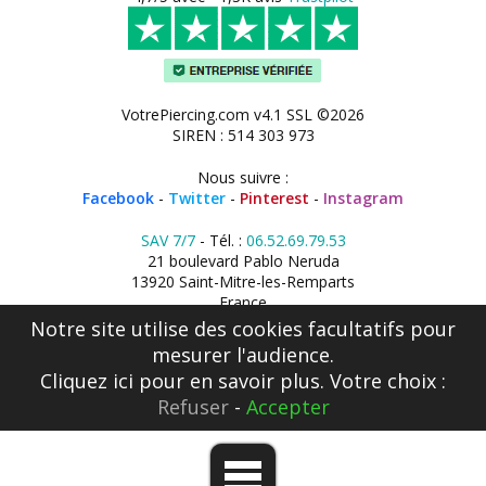
VotrePiercing.com v4.1 SSL ©2026
SIREN : 514 303 973
Nous suivre :
Facebook
-
Twitter
-
Pinterest
-
Instagram
SAV 7/7
- Tél. :
06.52.69.79.53
21 boulevard Pablo Neruda
13920 Saint-Mitre-les-Remparts
France
Notre site utilise des cookies facultatifs pour
mesurer l'audience.
Cliquez ici
pour en savoir plus. Votre choix :
Refuser
-
Accepter