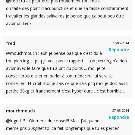
@fred : tu as peut être pas totalement tort mais
du faite des point d'acupuncture et que sa fasse constamment
travailler les glandes salivaires je pense que ça peut peu être
avoir un lien?
fred
27-05-2014
Répondre
@mouchmouch : euh je pense pas que c'est du à
ton piercing .... pcq je voit pas le rapport ... ton piercing n'a rien
avoir avec le faire que tu a prit du poids ... moi je te
conseillerais d'aller en parler à ton médecin , lui sera te
conseiller . Et croit moi je sais ce que sais pcq moi je doit aussi
perdre 30kg et franchement c'est hyper dure ...c'est horrible ...
mouchmouch
27-05-2014
Répondre
@Ingrid15 : Ok merci du conseil!! Mais j'ai quand
même pris 30kg!!!et toi ca fait longtemps que tu es percé?