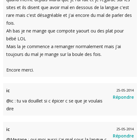
sites et ils disent que avoir mal en dessous de la langue c'est
rare mais c'est désagréable et j'ai encore du mal de parler des
fois.
Ah bas je ne mange que compote yaourt ou des plat pour
bébé LOL
Mais la je commence a remanger normalement mais j'ai
toujours du mal je mange sur la boule des fois.
Encore merci.
ic
25-05-2014
Répondre
@ic : tu va douillet si c épicer c se que je voulais
dire
ic
25-05-2014
Répondre
@Megane : oui moi aussi j'ai mal sous la langue c