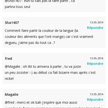
@Sha1407 : euh tu sais pas la faire partir , ca
partira tous seul
Sha1407
13-05-2014
Répondre
Comment faire partir la couleur de la langue (la
couleur des aliments que l'ont mange) car c'est vraiment
degueu, j'aime pas du tout ca ..?
fred
13-05-2014
Répondre
@Magalie : oh tkt tu arrivera à parler , tu va juste
un peu zozoter :-) au début ca fait bizarre mais après c'est
nickel
Magalie
13-05-2014
Répondre
@fred : merci et ok bah j'espère que moi aussi