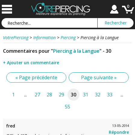
0
VotrePiercing
>
Information
>
Piercing
>
Piercing à la Langue
Commentaires pour "
Piercing à la Langue
" - 30
+ Ajouter un commentaire
« Page précédente
Page suivante »
1
...
27
28
29
30
31
32
33
...
55
fred
13-05-2014
Répondre