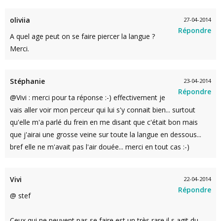
oliviia
27-04-2014
Répondre
A quel age peut on se faire piercer la langue ?
Merci.
Stéphanie
23-04-2014
Répondre
@Vivi : merci pour ta réponse :-) effectivement je
vais aller voir mon perceur qui lui s'y connait bien... surtout
qu'elle m'a parlé du frein en me disant que c'était bon mais
que j'airai une grosse veine sur toute la langue en dessous...
bref elle ne m'avait pas l'air douée... merci en tout cas :-)
Vivi
22-04-2014
Répondre
@ stef
Ceux qui ne peuvent pas se faire est un très rare il s agit du