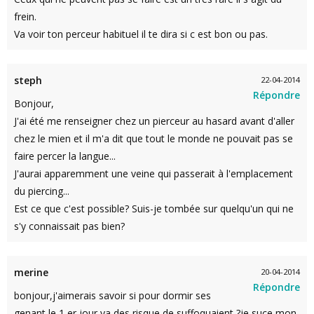
frein.
Va voir ton perceur habituel il te dira si c est bon ou pas.
steph
22-04-2014
Répondre
Bonjour,
J'ai été me renseigner chez un pierceur au hasard avant d'aller
chez le mien et il m'a dit que tout le monde ne pouvait pas se
faire percer la langue...
J'aurai apparemment une veine qui passerait à l'emplacement
du piercing...
Est ce que c'est possible? Suis-je tombée sur quelqu'un qui ne
s'y connaissait pas bien?
merine
20-04-2014
Répondre
bonjour,j'aimerais savoir si pour dormir ses
genant le 1 er jour ya des risque de suffoquaient ?je suce mon