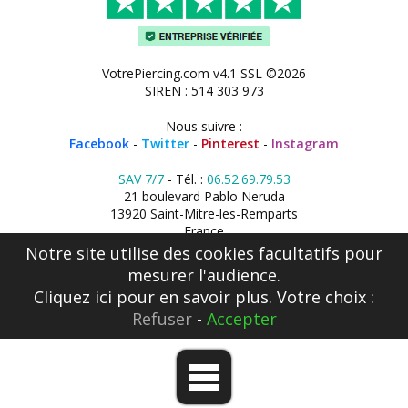
VotrePiercing.com v4.1 SSL ©2026
SIREN : 514 303 973
Nous suivre :
Facebook
-
Twitter
-
Pinterest
-
Instagram
SAV 7/7
- Tél. :
06.52.69.79.53
21 boulevard Pablo Neruda
13920 Saint-Mitre-les-Remparts
France
Notre site utilise des cookies facultatifs pour
mesurer l'audience.
Cliquez ici
pour en savoir plus. Votre choix :
Refuser
-
Accepter