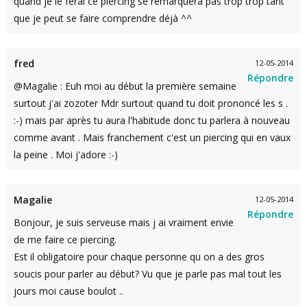
quand je le ferai ce piercing se remarquera pas trop trop tant
que je peut se faire comprendre déjà ^^
fred
12-05-2014
Répondre
@Magalie : Euh moi au début la première semaine
surtout j'ai zozoter Mdr surtout quand tu doit prononcé les s .
:-) mais par après tu aura l'habitude donc tu parlera à nouveau
comme avant . Mais franchement c'est un piercing qui en vaux
la peine . Moi j'adore :-)
Magalie
12-05-2014
Répondre
Bonjour, je suis serveuse mais j ai vraiment envie
de me faire ce piercing.
Est il obligatoire pour chaque personne qu on a des gros
soucis pour parler au début? Vu que je parle pas mal tout les
jours moi cause boulot ..