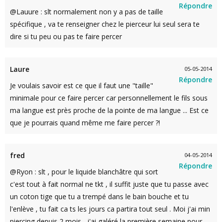
Répondre
@Lauure : slt normalement non y a pas de taille
spécifique , va te renseigner chez le pierceur lui seul sera te
dire si tu peu ou pas te faire percer
Laure
05-05-2014
Répondre
Je voulais savoir est ce que il faut une "taille"
minimale pour ce faire percer car personnellement le fils sous
ma langue est près proche de la pointe de ma langue ... Est ce
que je pourrais quand même me faire percer ?!
fred
04-05-2014
Répondre
@Ryon : slt , pour le liquide blanchâtre qui sort
c'est tout à fait normal ne tkt , il suffit juste que tu passe avec
un coton tige que tu a trempé dans le bain bouche et tu
l'enlève , tu fait ca ts les jours ca partira tout seul . Moi j'ai min
piercing depuis 2 mois , j'ai galéré la première semaine pour