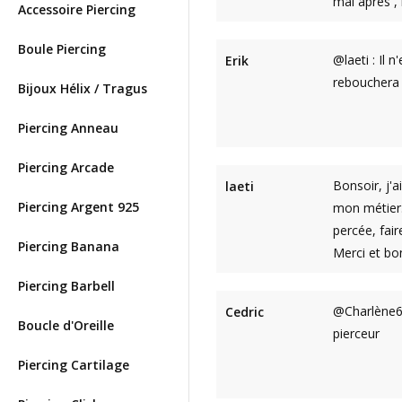
mal après , 
Accessoire Piercing
Boule Piercing
@laeti : Il 
Erik
rebouchera 
Bijoux Hélix / Tragus
Piercing Anneau
Piercing Arcade
Bonsoir, j'a
laeti
Piercing Argent 925
mon métier.
percée, fair
Piercing Banana
Merci et bo
Piercing Barbell
@Charlène6 
Cedric
Boucle d'Oreille
pierceur
Piercing Cartilage