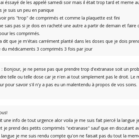
j'ai éssayé de les appelé samedi soir mais il était trop tard et meme au
 je suis un peu en panique
avoir pris "trop" de comprimés et comme la plaquette est fini
ne sais pas si je dois en racheté une autre a partir de demain et fair
 pour les comprimés.
dit que je m'étais carrément planté dans les doses que je dois prendre
ce du médicaments 3 comprimés 3 fois par jour
: Bonjour, je ne pense pas que prendre trop d'extranase soit un pr
dre telle ou telle dose car je n'en ai tout simplement pas le droit. Le m
ur pour savoir s'il n'y a pas eu un malentendu à propos de vos soins.
ous!
it une info de tout urgence alor voila je me suis fait piercé la langue j
t je prend des petits comprimés "extranase" sauf que en discutant av
la langue je me suis rendu compte qu'on ne faisait pas du tout la mem