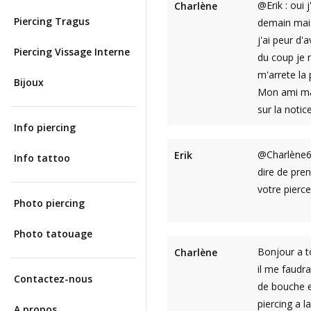
@Erik : oui 
Charlène
Piercing Tragus
demain mais
j'ai peur d'
Piercing Vissage Interne
du coup je 
m'arrete la
Bijoux
Mon ami ma 
sur la noti
Info piercing
@Charlène6 
Erik
Info tattoo
dire de pren
votre pierce
Photo piercing
Photo tatouage
Bonjour a t
Charlène
il me faudra
Contactez-nous
de bouche e
piercing a 
A propos