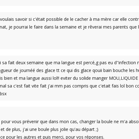
voulais savoir si c'était possible de le cacher à ma mère car elle cont
ernat, je pourrai le faire dans la semaine et je rêverai mes parents que
 sa fait deux semaine que ma langue est percé,g pas eu d''infection 
ngueur de journéé des glace tt ce qui dis glace qouii bain bouche les
vais bien et ma langue aussi lol!! eviter du solide manger MOU,LIQUIDE
 sa c'est fait vite fait j'ai mm pas compris que c'etait fais lol bon c
!bsx
pour vous prévenir que dans mon cas, changer la boule ne m'a absol
 et de plus, j'ai une boule plus jolie qu'au départ ;)
e pour les autres et puis merci, pour vos réponses.