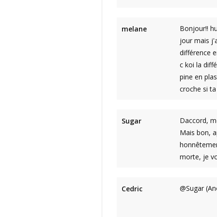
Bonjour!! hu
melane
jour mais j'
différence e
c koi la dif
pine en pla
croche si ta
Daccord, me
Sugar
Mais bon, ap
honnêtement
morte, je vo
@Sugar (Ano
Cedric