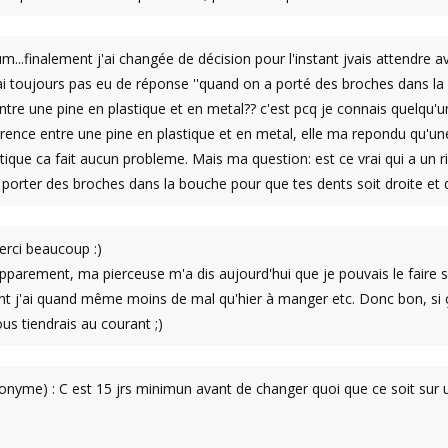
m...finalement j'ai changée de décision pour l'instant jvais attendre 
ai toujours pas eu de réponse ''quand on a porté des broches dans la 
ntre une pine en plastique et en metal?? c'est pcq je connais quelqu'un 
férence entre une pine en plastique et en metal, elle ma repondu qu'u
stique ca fait aucun probleme. Mais ma question: est ce vrai qui a un 
 porter des broches dans la bouche pour que tes dents soit droite et q
rci beaucoup :)
parement, ma pierceuse m'a dis aujourd'hui que je pouvais le faire si je 
 j'ai quand même moins de mal qu'hier à manger etc. Donc bon, si ç
us tiendrais au courant ;)
nyme) : C est 15 jrs minimun avant de changer quoi que ce soit sur u