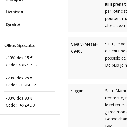
lui il prena
par jour c's
Livraison
pourtant mo
Qualité
alor aidez m
Salut, je vo
Vivaïy-Métal-
Offres Spéciales
d'avoir une 
69400
-10%
dès
15 €
possible de 
Code :
43B715DU
De plus je 
-20%
dès
25 €
Code :
7GKBHT6F
Salut Mathou
Sugar
remarque, m
-30%
dès
90 €
le retirer e
Code :
IAXZAD9T
garde mon c
Bonne chanc
Bye.