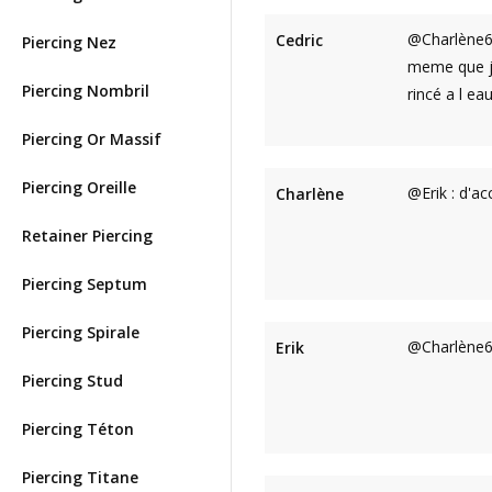
@Charlène6 :
Cedric
Piercing Nez
meme que je
Piercing Nombril
rincé a l ea
Piercing Or Massif
Piercing Oreille
@Erik : d'a
Charlène
Retainer Piercing
Piercing Septum
Piercing Spirale
@Charlène6 
Erik
Piercing Stud
Piercing Téton
Piercing Titane