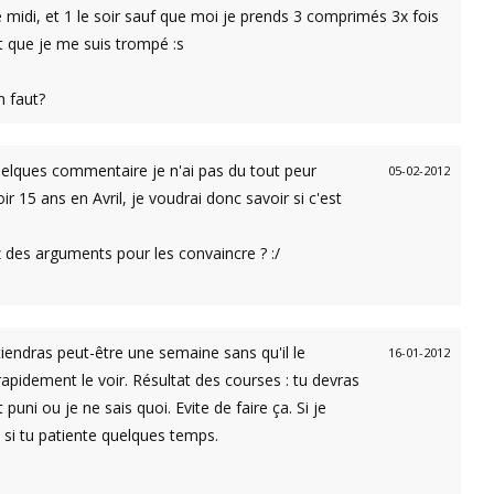
 le midi, et 1 le soir sauf que moi je prends 3 comprimés 3x fois
 et que je me suis trompé :s
n faut?
quelques commentaire je n'ai pas du tout peur
05-02-2012
r 15 ans en Avril, je voudrai donc savoir si c'est
z des arguments pour les convaincre ? :/
tiendras peut-être une semaine sans qu'il le
16-01-2012
apidement le voir. Résultat des courses : tu devras
puni ou je ne sais quoi. Evite de faire ça. Si je
si tu patiente quelques temps.