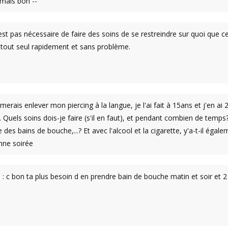
mais bon --'
n'est pas nécessaire de faire des soins de se restreindre sur quoi que ce 
tout seul rapidement et sans problème.
imerais enlever mon piercing à la langue, je l'ai fait à 15ans et j'en ai
 Quels soins dois-je faire (s'il en faut), et pendant combien de tem
e des bains de bouche,...? Et avec l'alcool et la cigarette, y'a-t-il égal
nne soirée
: c bon ta plus besoin d en prendre bain de bouche matin et soir et 