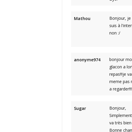
Bonjour, je 
Mathou
suis à l'int
non :/
bonjour moi
anonyme974
glacon a lo
repas!!!je 
meme pas mal
a regarder!!
Bonjour,
Sugar
Simplement 
va très bien
Bonne chanc