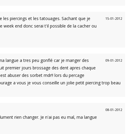
re les piercings et les tatouages. Sachant que je
15-01-2012
 le week end donc serai t'il possible de la cacher ou
ma langue a tres peu gonflé car je manger des
09-01-2012
 huit premier jours brossage des dent apres chaque
 est abuser des sorbet mdr!! lors du percage
ourage a vous je vous conseille un jolie petit piercing trop beau
08-01-2012
ument rien changer. Je n'ai pas eu mal, ma langue