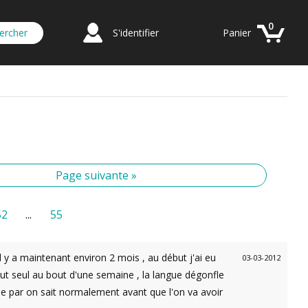
0
S'identifier
Panier
Page suivante »
52
...
55
il y a maintenant environ 2 mois , au début j'ai eu
03-03-2012
tout seul au bout d'une semaine , la langue dégonfle
que par on sait normalement avant que l'on va avoir