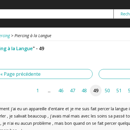
ercing
>
Piercing à la Langue
ing à la Langue
" - 49
« Page précédente
1
...
46
47
48
49
50
51
ent j'ai eu un appareille d'entaire et je me suis fait percer la langue 
ler , je salivait beaucoup , j'avais mal mais avec les soins sa passé 
it , je n'ai eu aucun problème , mais bon quand on se fait percer quel