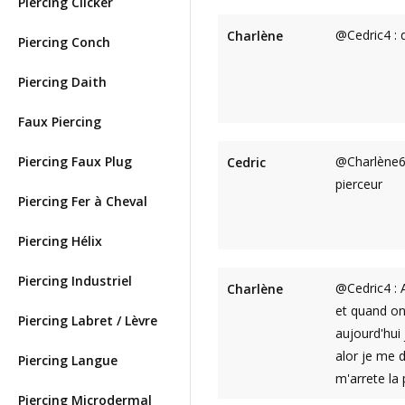
Piercing Clicker
@Cedric4 : 
Charlène
Piercing Conch
Piercing Daith
Faux Piercing
Piercing Faux Plug
@Charlène6 
Cedric
pierceur
Piercing Fer à Cheval
Piercing Hélix
Piercing Industriel
@Cedric4 : 
Charlène
et quand on
Piercing Labret / Lèvre
aujourd'hui 
alor je me d
Piercing Langue
m'arrete la
Piercing Microdermal