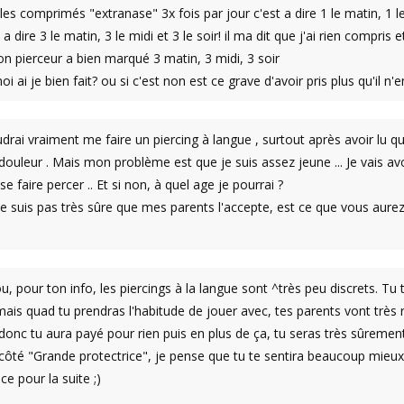
it les comprimés "extranase" 3x fois par jour c'est a dire 1 le matin, 1
t a dire 3 le matin, 3 le midi et 3 le soir! il ma dit que j'ai rien compris
n pierceur a bien marqué 3 matin, 3 midi, 3 soir
oi ai je bien fait? ou si c'est non est ce grave d'avoir pris plus qu'il n'e
udrai vraiment me faire un piercing à langue , surtout après avoir lu 
douleur . Mais mon problème est que je suis assez jeune ... Je vais avoi
se faire percer .. Et si non, à quel age je pourrai ?
ne suis pas très sûre que mes parents l'accepte, est ce que vous aure
, pour ton info, les piercings à la langue sont ^très peu discrets. Tu 
ais quad tu prendras l'habitude de jouer avec, tes parents vont très r
t donc tu aura payé pour rien puis en plus de ça, tu seras très sûrement 
ôté "Grande protectrice", je pense que tu te sentira beaucoup mieux 
e pour la suite ;)