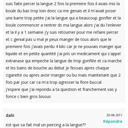
suis faite percer la langue 2 fois la premiere fois il avais mis la
boule du bas trop loin donc ca me genais et il m'avait poser
une barre trop petite j'ai la langue qui a beaucoup gonfler et la
boule commencer a rentrer ds ma langue alors j'ai du l'enlever
et la il y a 1 semaine j'y suis retourner pour me refaire percer
et c genial pas u mal je peux manger de tous alors que le
premiere fois j'avais perdu 4 kilo car je ne pouvais manger que
liquide et en petite quantité j'ai pris un medicament qui s'appel
extranase qui empeche la langue de trop gonflée et ca marche
et les bains de bouche au debut je fessais apres chaque
cigarette ou apres avoir manger ou bu mais maintenant que 2
fois par jour car ca m'a trop agresser la flore buccal
j'espere que j'ai repondu a ta question et franchement vas y
fonce c bien gros bisous
dalii
20-08-2011
Répondre
est que sa fait mal un peircing a la langue??