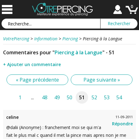
0
VotrePiercing
>
Information
>
Piercing
>
Piercing à la Langue
Commentaires pour "
Piercing à la Langue
" - 51
+ Ajouter un commentaire
« Page précédente
Page suivante »
1
...
48
49
50
51
52
53
54
celine
11-09-2011
Répondre
@dalii (Anonyme) : franchement moi se qui m'a
fait le plus mal c quand il met la pince mais apres non je me