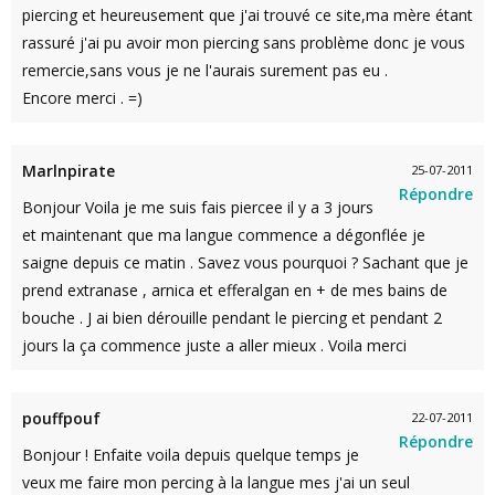
piercing et heureusement que j'ai trouvé ce site,ma mère étant
rassuré j'ai pu avoir mon piercing sans problème donc je vous
remercie,sans vous je ne l'aurais surement pas eu .
Encore merci . =)
Marlnpirate
25-07-2011
Répondre
Bonjour Voila je me suis fais piercee il y a 3 jours
et maintenant que ma langue commence a dégonflée je
saigne depuis ce matin . Savez vous pourquoi ? Sachant que je
prend extranase , arnica et efferalgan en + de mes bains de
bouche . J ai bien dérouille pendant le piercing et pendant 2
jours la ça commence juste a aller mieux . Voila merci
pouffpouf
22-07-2011
Répondre
Bonjour ! Enfaite voila depuis quelque temps je
veux me faire mon percing à la langue mes j'ai un seul