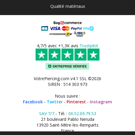
Qualité matériaux
4,7/5 avec +1,3K avis
Trustpilot
VotrePiercing.com v4.1 SSL ©2026
SIREN : 514 303 973
Nous suivre :
Facebook
-
Twitter
-
Pinterest
-
Instagram
SAV 7/7
- Tél. :
06.52.69.79.53
21 boulevard Pablo Neruda
13920 Saint-Mitre-les-Remparts
France