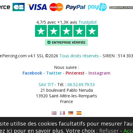
4,7/5 avec +1,3K avis
Trustpilot
ePiercing.com v4.1 SSL ©2026
Tous droits réservés
- SIREN : 514 30
Nous suivre :
Facebook
-
Twitter
-
Pinterest
-
Instagram
SAV 7/7
- Tél. :
06.52.69.79.53
21 boulevard Pablo Neruda
13920 Saint-Mitre-les-Remparts
France
site utilise des cookies facultatifs pour mesurer l'au
ez ici
pour en savoir plus. Votre choix :
Refuser
-
Acc