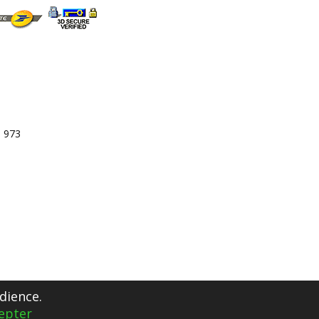
3 973
dience.
epter