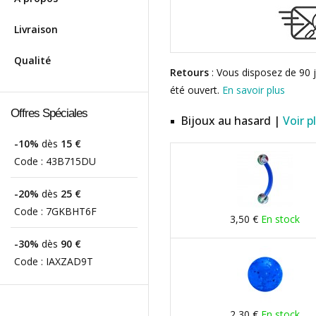
Livraison
Qualité
Retours
: Vous disposez de 90 j
été ouvert.
En savoir plus
Offres Spéciales
Bijoux au hasard |
Voir p
-10%
dès
15 €
Code :
43B715DU
-20%
dès
25 €
Code :
7GKBHT6F
3,50 €
En stock
-30%
dès
90 €
Code :
IAXZAD9T
2,30 €
En stock