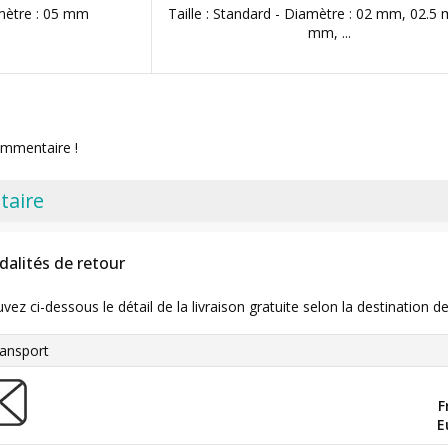
amètre : 05 mm
Taille : Standard - Diamètre : 02 mm, 02.5
mm, ...
ommentaire !
taire
dalités de retour
uvez ci-dessous le détail de la livraison gratuite selon la destinatio
ansport
F
E