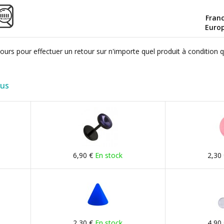
Fran
Euro
ours pour effectuer un retour sur n'importe quel produit à condition 
lus
6,90 €
En stock
2,30
2,30 €
En stock
4,90