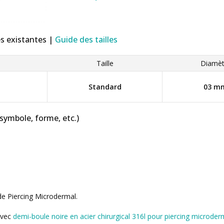
es existantes |
Guide des tailles
Taille
Diamèt
Standard
03 m
 symbole, forme, etc.)
de Piercing Microdermal.
avec
demi-boule noire en acier chirurgical 316l pour piercing microder