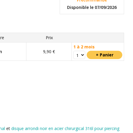
Disponible le 07/09/2026
re
Prix
1 à 2 mois
m
9,90 €
mal
et
disque arrondi noir en acier chirurgical 316l pour piercing