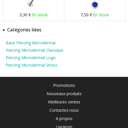
3,30 €
En stock
7,50 €
En stock
Catégories liées
Base Piercing Microdermal
Piercing Microdermal Classique
Piercing Microdermal Logo
Piercing Microdermal Strass
Promotions
Nouveaux produits
Meilleures ventes
Contactez-nous
A propos
Livraison