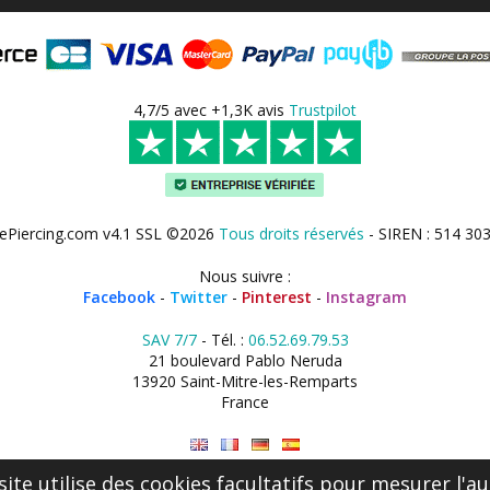
4,7/5 avec +1,3K avis
Trustpilot
ePiercing.com v4.1 SSL ©2026
Tous droits réservés
- SIREN : 514 30
Nous suivre :
Facebook
-
Twitter
-
Pinterest
-
Instagram
SAV 7/7
- Tél. :
06.52.69.79.53
21 boulevard Pablo Neruda
13920 Saint-Mitre-les-Remparts
France
site utilise des cookies facultatifs pour mesurer l'au