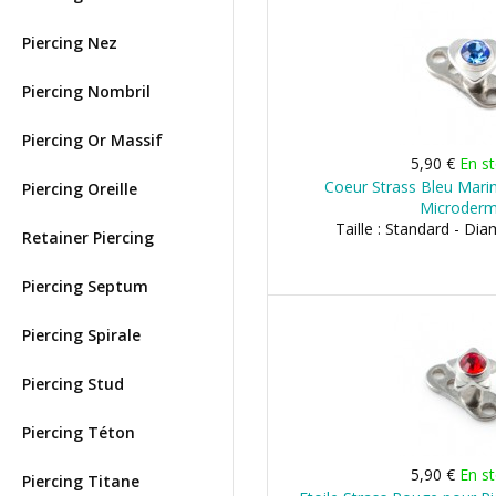
Piercing Nez
Piercing Nombril
Piercing Or Massif
5,90 €
En s
Coeur Strass Bleu Marin
Piercing Oreille
Microderm
Taille : Standard - Di
Retainer Piercing
Piercing Septum
Piercing Spirale
Piercing Stud
Piercing Téton
5,90 €
En s
Piercing Titane