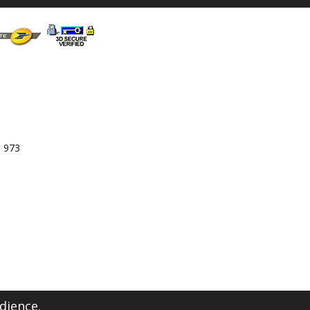
3 973
dience.