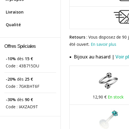
Livraison
Qualité
Retours
: Vous disposez de 90 j
été ouvert.
En savoir plus
Offres Spéciales
Bijoux au hasard |
Voir p
-10%
dès
15 €
Code :
43B715DU
-20%
dès
25 €
Code :
7GKBHT6F
12,90 €
En stock
-30%
dès
90 €
Code :
IAXZAD9T