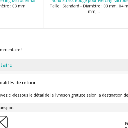
iercing Microdermal
Rond Strass Rouge pour Piercing Microd
amètre : 03 mm
Taille : Standard - Diamètre : 03 mm, 04 
mm, ...
ommentaire !
taire
dalités de retour
uvez ci-dessous le détail de la livraison gratuite selon la destinatio
ansport
F