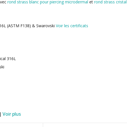
avec
rond strass blanc pour piercing microdermal
et
rond strass crista
l 316L (ASTM F138) & Swarovski
Voir les certificats
ical 316L
ski
 |
Voir plus