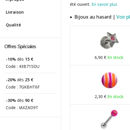
été ouvert.
En savoir plus
Livraison
Bijoux au hasard |
Voir p
Qualité
Offres Spéciales
6,90 €
En stock
-10%
dès
15 €
Code :
43B715DU
-20%
dès
25 €
Code :
7GKBHT6F
2,30 €
En stock
-30%
dès
90 €
Code :
IAXZAD9T