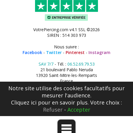
VotrePiercing.com v4.1 SSL ©2026
SIREN : 514 303 973
Nous suivre :
Facebook
-
Twitter
-
Pinterest
-
Instagram
SAV 7/7
- Tél. :
06.52.69.79.53
21 boulevard Pablo Neruda
13920 Saint-Mitre-les-Remparts
France
Notre site utilise des cookies facultatifs pour
mesurer l'audience.
Cliquez ici
pour en savoir plus. Votre choix :
Refuser
-
Accepter