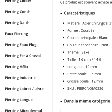
Piercing Clicker
Ce produit est souvent acheté 
Piercing Conch
Caractéristiques
Piercing Daith
Matière : Acier Chirurgica
Forme : Courbée
Faux Piercing
Couleur principale : Blanc
Piercing Faux Plug
Couleur secondaire : Noir
Thème : Sexe
Piercing Fer à Cheval
Taille : 1.6 mm / 14 G
Piercing Hélix
Longueur : 10 mm
Petite boule : 05 mm
Piercing Industriel
Grosse boule : 12 mm
SKU : PIERCNOM0226
Piercing Labret / Lèvre
Piercing Langue
Dans la même catégorie
Piercing Microdermal