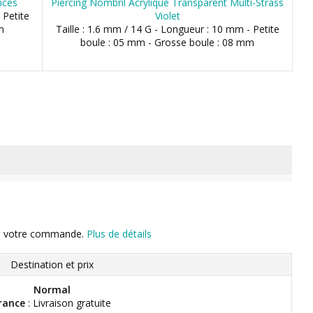
ncés
Piercing Nombril Acrylique Transparent Multi-Strass
 Petite
Violet
m
Taille : 1.6 mm / 14 G - Longueur : 10 mm - Petite
boule : 05 mm - Grosse boule : 08 mm
n de votre commande.
Plus de détails
Destination et prix
Normal
rance
: Livraison gratuite