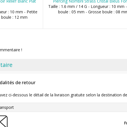
oir Relief Blanc Plat
Piercing Nombril Strass Cristal Bleus Fo
Taille : 1.6 mm / 14 G - Longueur : 10 mm -
ueur : 10 mm - Petite
boule : 05 mm - Grosse boule : 08 m
 boule : 12 mm
ommentaire !
taire
dalités de retour
uvez ci-dessous le détail de la livraison gratuite selon la destinatio
ansport
F