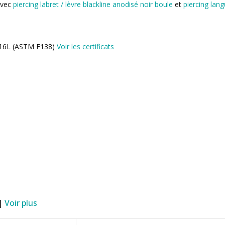
avec
piercing labret / lèvre blackline anodisé noir boule
et
piercing lang
l 316L (ASTM F138)
Voir les certificats
 |
Voir plus