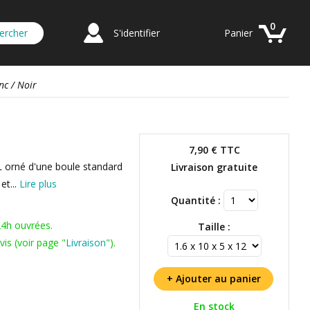
0
S'identifier
Panier
nc / Noir
7,90 €
TTC
L orné d'une boule standard
Livraison gratuite
et...
Lire plus
Quantité :
24h ouvrées.
Taille :
is (voir page "
Livraison
").
En stock