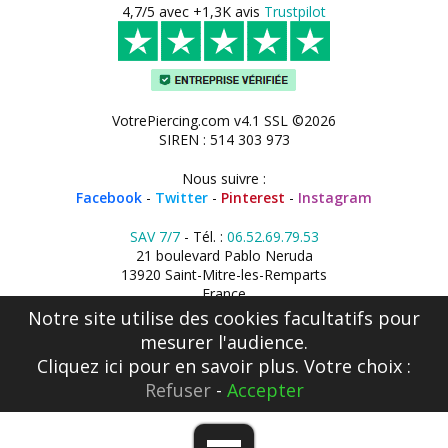
4,7/5 avec +1,3K avis
Trustpilot
VotrePiercing.com v4.1 SSL ©2026
SIREN : 514 303 973
Nous suivre :
Facebook
-
Twitter
-
Pinterest
-
Instagram
SAV 7/7
- Tél. :
06.52.69.79.53
21 boulevard Pablo Neruda
13920 Saint-Mitre-les-Remparts
France
Notre site utilise des cookies facultatifs pour
mesurer l'audience.
Cliquez ici
pour en savoir plus. Votre choix :
Refuser
-
Accepter