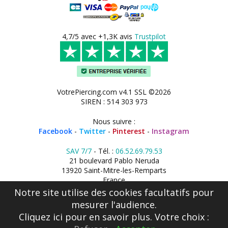
4,7/5 avec +1,3K avis
Trustpilot
VotrePiercing.com v4.1 SSL ©2026
SIREN : 514 303 973
Nous suivre :
Facebook
-
Twitter
-
Pinterest
-
Instagram
SAV 7/7
- Tél. :
06.52.69.79.53
21 boulevard Pablo Neruda
13920 Saint-Mitre-les-Remparts
France
Notre site utilise des cookies facultatifs pour
mesurer l'audience.
Cliquez ici
pour en savoir plus. Votre choix :