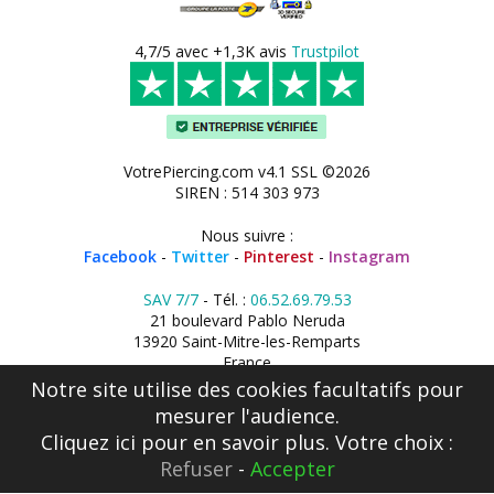
4,7/5 avec +1,3K avis
Trustpilot
VotrePiercing.com v4.1 SSL ©2026
SIREN : 514 303 973
Nous suivre :
Facebook
-
Twitter
-
Pinterest
-
Instagram
SAV 7/7
- Tél. :
06.52.69.79.53
21 boulevard Pablo Neruda
13920 Saint-Mitre-les-Remparts
France
Notre site utilise des cookies facultatifs pour
mesurer l'audience.
Cliquez ici
pour en savoir plus. Votre choix :
Refuser
-
Accepter