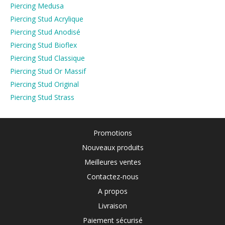
Piercing Medusa
Piercing Stud Acrylique
Piercing Stud Anodisé
Piercing Stud Bioflex
Piercing Stud Classique
Piercing Stud Or Massif
Piercing Stud Original
Piercing Stud Strass
Promotions
Nouveaux produits
Meilleures ventes
Contactez-nous
A propos
Livraison
Paiement sécurisé