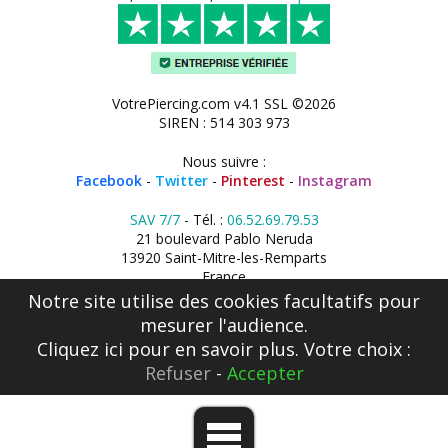
VotrePiercing.com v4.1 SSL ©2026
SIREN : 514 303 973
Nous suivre :
Facebook
-
Twitter
-
Pinterest
-
Instagram
SAV 7/7
- Tél. :
06.52.69.79.53
21 boulevard Pablo Neruda
13920 Saint-Mitre-les-Remparts
France
Notre site utilise des cookies facultatifs pour
mesurer l'audience.
Cliquez ici
pour en savoir plus. Votre choix :
Refuser
-
Accepter