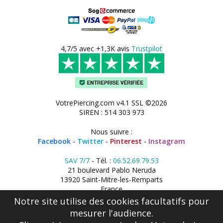
4,7/5 avec +1,3K avis
Trustpilot
VotrePiercing.com v4.1 SSL ©2026
SIREN : 514 303 973
Nous suivre :
Facebook
-
Twitter
-
Pinterest
-
Instagram
SAV 7/7
- Tél. :
06.52.69.79.53
21 boulevard Pablo Neruda
13920 Saint-Mitre-les-Remparts
France
Notre site utilise des cookies facultatifs pour
mesurer l'audience.