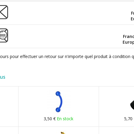
F
E
Fran
Euro
ours pour effectuer un retour sur n'importe quel produit à condition 
lus
3,50 €
En stock
5,70