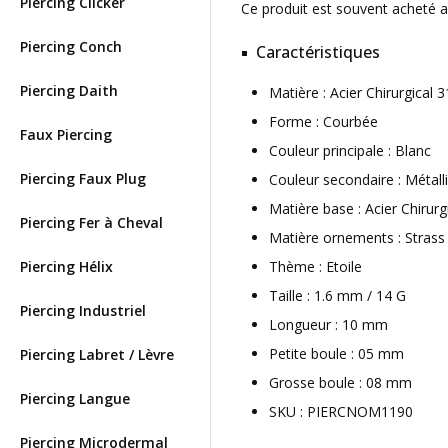
Piercing Clicker
Ce produit est souvent acheté 
Piercing Conch
Caractéristiques
Piercing Daith
Matière : Acier Chirurgical
Forme : Courbée
Faux Piercing
Couleur principale : Blanc
Piercing Faux Plug
Couleur secondaire : Métall
Matière base : Acier Chirurg
Piercing Fer à Cheval
Matière ornements : Strass
Piercing Hélix
Thème : Etoile
Taille : 1.6 mm / 14 G
Piercing Industriel
Longueur : 10 mm
Petite boule : 05 mm
Piercing Labret / Lèvre
Grosse boule : 08 mm
Piercing Langue
SKU : PIERCNOM1190
Piercing Microdermal