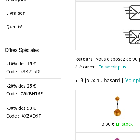
Livraison
Qualité
Offres Spéciales
Retours
: Vous disposez de 90 j
-10%
dès
15 €
été ouvert.
En savoir plus
Code :
43B715DU
Bijoux au hasard |
Voir p
-20%
dès
25 €
Code :
7GKBHT6F
-30%
dès
90 €
Code :
IAXZAD9T
3,30 €
En stock