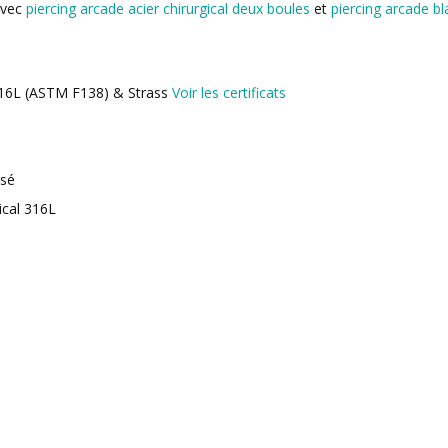
avec
piercing arcade acier chirurgical deux boules
et
piercing arcade bl
 316L (ASTM F138) & Strass
Voir les certificats
isé
ical 316L