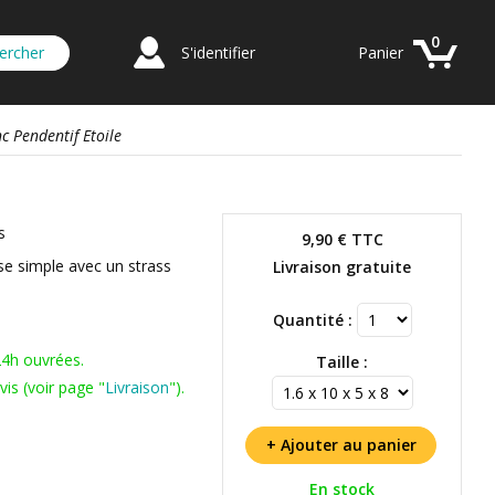
0
S'identifier
Panier
c Pendentif Etoile
s
9,90 €
TTC
se simple avec un strass
Livraison gratuite
Quantité :
24h ouvrées.
Taille :
is (voir page "
Livraison
").
En stock