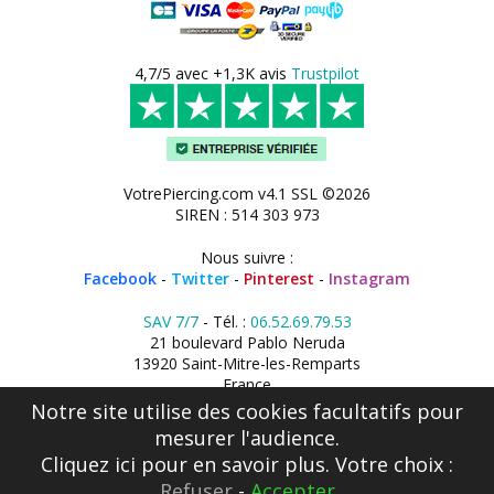
4,7/5 avec +1,3K avis
Trustpilot
VotrePiercing.com v4.1 SSL ©2026
SIREN : 514 303 973
Nous suivre :
Facebook
-
Twitter
-
Pinterest
-
Instagram
SAV 7/7
- Tél. :
06.52.69.79.53
21 boulevard Pablo Neruda
13920 Saint-Mitre-les-Remparts
France
Notre site utilise des cookies facultatifs pour
mesurer l'audience.
Cliquez ici
pour en savoir plus. Votre choix :
Refuser
-
Accepter