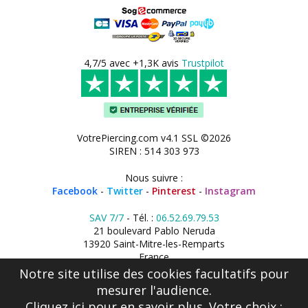
4,7/5 avec +1,3K avis
Trustpilot
VotrePiercing.com v4.1 SSL ©2026
SIREN : 514 303 973
Nous suivre :
Facebook
-
Twitter
-
Pinterest
-
Instagram
SAV 7/7
- Tél. :
06.52.69.79.53
21 boulevard Pablo Neruda
13920 Saint-Mitre-les-Remparts
France
Notre site utilise des cookies facultatifs pour
mesurer l'audience.
Cliquez ici
pour en savoir plus. Votre choix :