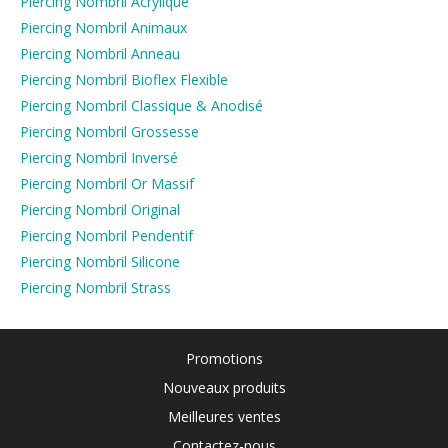
Piercing Nombril Acrylique
Piercing Nombril Animaux
Piercing Nombril Anneau
Piercing Nombril Bioflex Flexible
Piercing Nombril Classique & Anodisé
Piercing Nombril Grossesse
Piercing Nombril Inversé
Piercing Nombril Or Massif
Piercing Nombril Original
Piercing Nombril Pendentif
Piercing Nombril Silicone
Piercing Nombril Strass
Promotions
Nouveaux produits
Meilleures ventes
Contactez-nous