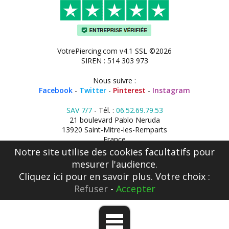
VotrePiercing.com v4.1 SSL ©2026
SIREN : 514 303 973
Nous suivre :
Facebook
-
Twitter
-
Pinterest
-
Instagram
SAV 7/7
- Tél. :
06.52.69.79.53
21 boulevard Pablo Neruda
13920 Saint-Mitre-les-Remparts
France
Notre site utilise des cookies facultatifs pour
mesurer l'audience.
Cliquez ici
pour en savoir plus. Votre choix :
Refuser
-
Accepter