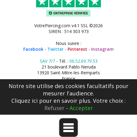
VotrePiercing.com v4.1 SSL ©2026
SIREN : 514 303 973
Nous suivre :
Facebook
-
Twitter
-
Pinterest
-
Instagram
SAV 7/7
- Tél. :
06.52.69.79.53
21 boulevard Pablo Neruda
13920 Saint-Mitre-les-Remparts
France
Notre site utilise des cookies facultatifs pour
mesurer l'audience.
Cliquez ici
pour en savoir plus. Votre choix :
Refuser
-
Accepter