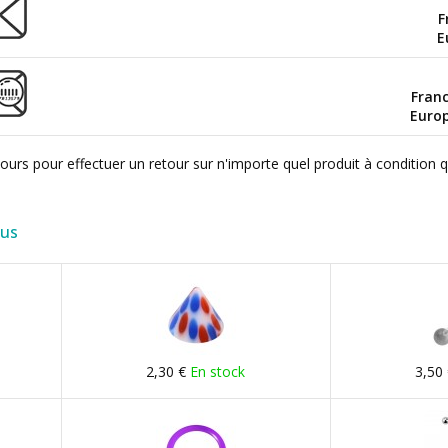
F
E
Fran
Euro
ours pour effectuer un retour sur n'importe quel produit à condition 
lus
2,30 €
En stock
3,50