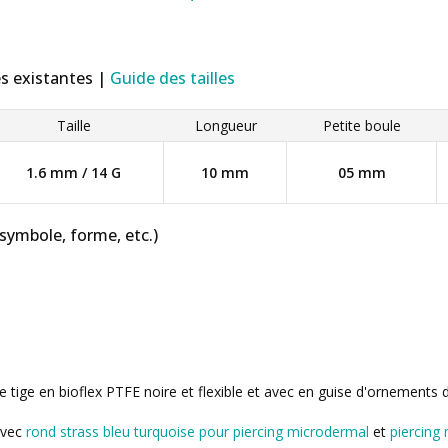
es existantes |
Guide des tailles
Taille
Longueur
Petite boule
1.6 mm / 14 G
10 mm
05 mm
 symbole, forme, etc.)
e tige en bioflex PTFE noire et flexible et avec en guise d'ornements d
avec
rond strass bleu turquoise pour piercing microdermal
et
piercing 