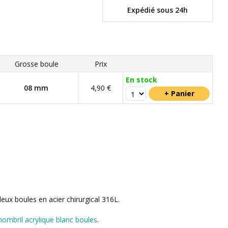
Expédié sous 24h
Grosse boule
Prix
En stock
08 mm
4,90 €
eux boules en acier chirurgical 316L.
nombril acrylique blanc boules
.