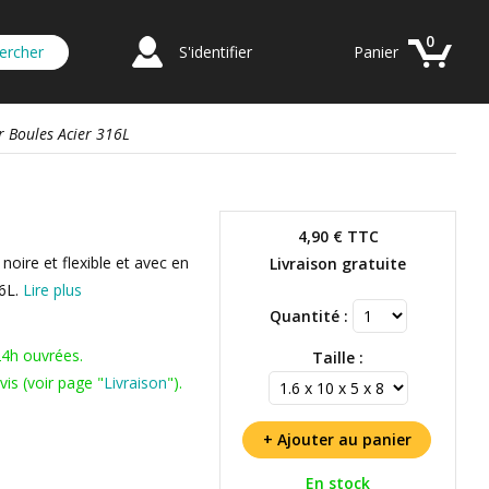
0
S'identifier
Panier
r Boules Acier 316L
4,90 €
TTC
noire et flexible et avec en
Livraison gratuite
16L.
Lire plus
Quantité :
24h ouvrées.
Taille :
is (voir page "
Livraison
").
En stock