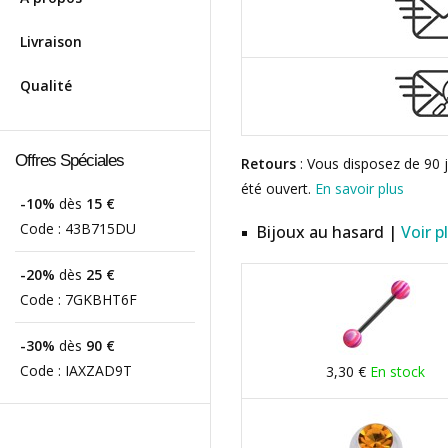
Livraison
Qualité
Offres Spéciales
Retours
: Vous disposez de 90 j
été ouvert.
En savoir plus
-10%
dès
15 €
Code :
43B715DU
Bijoux au hasard |
Voir p
-20%
dès
25 €
Code :
7GKBHT6F
-30%
dès
90 €
Code :
IAXZAD9T
3,30 €
En stock