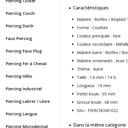
Piercing Clicker
Caractéristiques
Piercing Conch
Matière : Bioflex / Bioplast
Piercing Daith
Forme : Courbée
Couleur principale : Noir
Faux Piercing
Couleur secondaire : Métall
Piercing Faux Plug
Matière barre : Bioflex / Bi
Matière ornements : Acier C
Piercing Fer à Cheval
Thème : Autre
Piercing Hélix
Taille : 1.6 mm / 14 G
Longueur : 10 mm
Piercing Industriel
Petite boule : 05 mm
Piercing Labret / Lèvre
Grosse boule : 08 mm
SKU : PIERCNOM1022
Piercing Langue
Dans la même catégorie
Piercing Microdermal