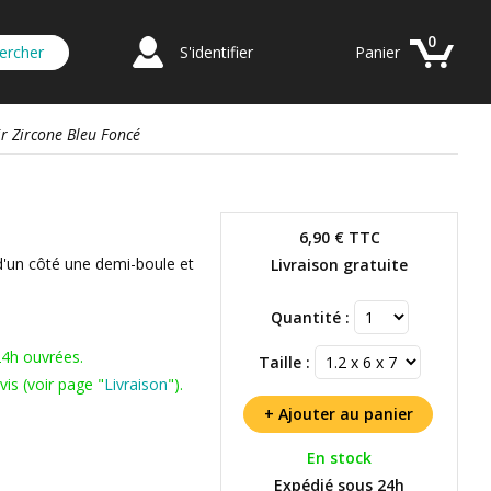
0
S'identifier
Panier
ir Zircone Bleu Foncé
6,90 €
TTC
d'un côté une demi-boule et
Livraison gratuite
Quantité :
24h ouvrées.
Taille :
is (voir page "
Livraison
").
En stock
Expédié sous 24h