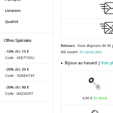
Livraison
Qualité
Offres Spéciales
Retours
: Vous disposez de 90 j
-10%
dès
15 €
été ouvert.
En savoir plus
Code :
43B715DU
Bijoux au hasard |
Voir p
-20%
dès
25 €
Code :
7GKBHT6F
-30%
dès
90 €
Code :
IAXZAD9T
4,90 €
En stock