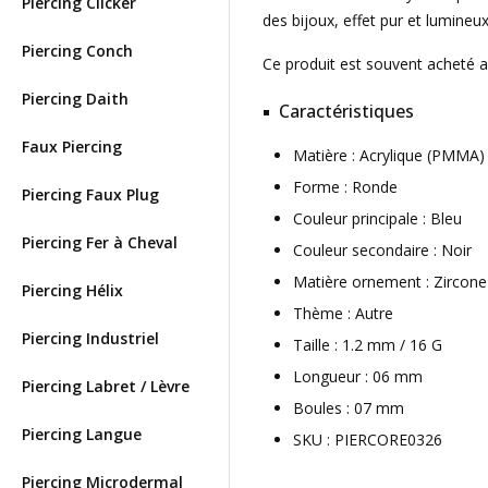
Piercing Clicker
des bijoux, effet pur et lumineux
Piercing Conch
Ce produit est souvent acheté 
Piercing Daith
Caractéristiques
Faux Piercing
Matière : Acrylique (PMMA
Forme : Ronde
Piercing Faux Plug
Couleur principale : Bleu
Piercing Fer à Cheval
Couleur secondaire : Noir
Matière ornement : Zircone
Piercing Hélix
Thème : Autre
Piercing Industriel
Taille : 1.2 mm / 16 G
Longueur : 06 mm
Piercing Labret / Lèvre
Boules : 07 mm
Piercing Langue
SKU : PIERCORE0326
Piercing Microdermal