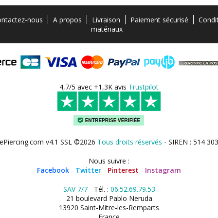
ntactez-nous
A propos
Livraison
Paiement sécurisé
Condi
matériaux
4,7/5 avec +1,3K avis
Trustpilot
ePiercing.com v4.1 SSL ©2026
Tous droits réservés
- SIREN : 514 30
Nous suivre :
Facebook
-
Twitter
-
Pinterest
-
Instagram
SAV 7/7
- Tél. :
06.52.69.79.53
21 boulevard Pablo Neruda
13920 Saint-Mitre-les-Remparts
France