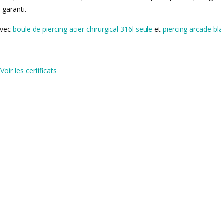
 garanti.
avec
boule de piercing acier chirurgical 316l seule
et
piercing arcade bl
)
Voir les certificats